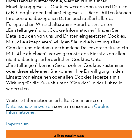
umfassender Nutzerprofile, werden nur mit Ihrer
Einwilligung gesetzt. Cookies werden von uns und Dritten
(z.B. Google oder Tealium) eingesetzt. Diese Dritten können
Ihre personenbezogenen Daten auch außerhalb des
Europäischen Wirtschaftsraums verarbeiten. Unter
Unternehmen
„Einstellungen" und „Cookie Informationen“ finden Sie
Details zu den von uns und Dritten eingesetzten Cookies.
Mit „Alle akzeptieren“ willigen Sie in die Nutzung aller
Cookies und die damit verbundene Datenverarbeitung ein.
Online Shop
Mit „Alle ablehnen“, verweigern Sie den Einsatz von allen
nicht unbedingt erforderlichen Cookies. Unter
IHR BROWSER WIRD NICHT
„Einstellungen“ können Sie einzelnen Cookies zustimmen
oder diese ablehnen. Sie können Ihre Einwilligung in den
UNTERSTÜTZT
Einsatz von einzelnen oder allen Cookies jederzeit mit
Service
Wirkung für die Zukunft unter “Cookies“ in der Fußzeile
widerrufen.
Sie nutzen einen Browser, den wir noch nicht unterstützen. Für
eine optimale Nutzung unserer Seite empfehlen wir Ihnen, zu
Weitere Informationen erhalten Sie in unseren
Datenschutzhinweisen
einem der folgenden Browser zu wechseln:
sowie in unsereren
Cookie-
Informationen
.
Allgemeine Geschäftsbedingungen
Datenschutz
Impressum
Impressum
Cookies
Rechtliche Informationen
Firefox
Chrome
Allem zustimmen