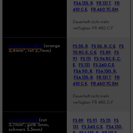
FSA 135, R
,
FR 131 T
,
FR
410 C-E
,
FR 460 TC-EM
,
Dauerhaft nicht mehr
verfügbar: FR 480, C-F
AutoCut C 26-2
(orange
FS 55, R
,
FS 56, R, C-E
,
FS
2,4mm*, rot 2,7mm)
70 RC-E, C-E
,
FS 89
,
FS
91
,
FS 111
,
FS 94 RC-E, C-
E
,
FS 131
,
FS 240 C-E
,
FSA 90, R
,
FSA 130, R,
FSA 135, R
,
FR 131 T
,
FR
410 C-E
,
FR 460 TC-EM
,
Dauerhaft nicht mehr
verfügbar: FR 480, C-F
AutoCut 36-2
(rot
FS 89
,
FS 91
,
FS 111
,
FS
2,7mm*, gelb 3mm,
131
,
FS 240 C-E
,
FSA 130,
schwarz 3,3mm)