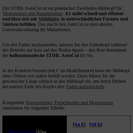
Der STIHL AutoCut ist ein praktischer Zweifaden-Mähkopf für
Motorsensen und Rasentrimmer
.
Er mäht schnell und effizient
und lässt sich mit
Mähfäden
in unterschiedlichen Formen und
Stärken befüllen.
Das macht den AutoCut zu dem idealen
Universalwerkzeug für Mäharbeiten.
Um den Faden nachzustellen, müssen Sie den Fadenkopf während
des Betriebs nur kurz auf den Boden tippen – den Rest übernimmt
der
halbautomatische STIHL AutoCut
für Sie.
In der Komfort-Version (mit C im Modellnamen) kann der Mähkopf
ohne Öffnen von außen befüllt werden. Dazu führen Sie die
gewünschte Länge einfach in den Mähkopf ein, um durch Drehen
am unteren Ende des Kopfes den
Faden aufzuwickeln
.
Kompatible
Rasentrimmer, Freischneider und Motorsensen
entnehmen Sie folgender Tabelle:
FSA 57
,
FSE 52
AutoCut 2-2
(blau