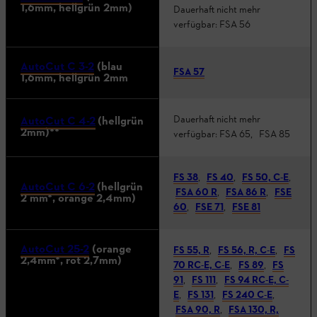
1,6mm, hellgrün 2mm)
Dauerhaft nicht mehr
verfügbar: FSA 56
AutoCut C 3-2
(blau
FSA 57
1,6mm, hellgrün 2mm
Dauerhaft nicht mehr
AutoCut C 4-2
(hellgrün
2mm)**
verfügbar: FSA 65, FSA 85
FS 38
,
FS 40
,
FS 50, C-E
,
AutoCut C 6-2
(hellgrün
FSA 60 R
,
FSA 86 R
,
FSE
2 mm*, orange 2,4mm)
60
,
FSE 71
,
FSE 81
AutoCut 25-2
(orange
FS 55, R
,
FS 56, R, C-E
,
FS
2,4mm*, rot 2,7mm)
70 RC-E, C-E
,
FS 89
,
FS
91
,
FS 111
,
FS 94 RC-E, C-
E
,
FS 131
,
FS 240 C-E
,
FSA 90, R
,
FSA 130, R,