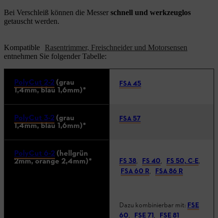
Bei Verschleiß können die Messer
schnell und werkzeuglos
getauscht werden.
Kompatible
Rasentrimmer, Freischneider und Motorsensen
entnehmen Sie folgender Tabelle:
PolyCut 2-2
(grau
FSA 45
1,4mm, blau 1,6mm)*
PolyCut 3-2
(grau
FSA 57
1,4mm, blau 1,6mm)*
PolyCut 6-2
(hellgrün
2mm, orange 2,4mm)*
FS 38
,
FS 40
,
FS 50, C-E
,
FSA 60 R
,
FSA 86 R
Dazu kombinierbar mit:
FSE
60
,
FSE 71
,
FSE 81