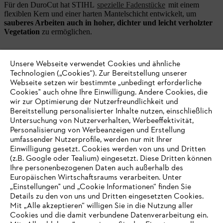
Für den DuroCut hat STIHL
spezielle Fadenstücke
mit einem
flexiblen Kern und einer harten Mantelschicht entwickelt, um
sauberes Arbeiten auch in hoher, dichter und leicht verholzter
Vegetation
zu ermöglichen.
Bei Bedarf können Sie den DuroCut jedoch auch mit anderen
Unsere Webseite verwendet Cookies und ähnliche
Formen und Stärken befüllen. Je nach Modell lassen sich in den
Technologien („Cookies“). Zur Bereitstellung unserer
DuroCut zwei oder vier Fadenstücke einsetzen.
Webseite setzen wir bestimmte „unbedingt erforderliche
Cookies" auch ohne Ihre Einwilligung. Andere Cookies, die
wir zur Optimierung der Nutzerfreundlichkeit und
Kompatible
Rasentrimmer, Freischneider und Motorsensen
Bereitstellung personalisierter Inhalte nutzen, einschließlich
entnehmen Sie folgender Tabelle:
Untersuchung von Nutzerverhalten, Werbeeffektivität,
Personalisierung von Werbeanzeigen und Erstellung
DuroCut 5-2
(blau
umfassender Nutzerprofile, werden nur mit Ihrer
1,6mm, hellgrün 2mm,
FS 38
,
FS 40
,
FS 50, C-E
,
Einwilligung gesetzt. Cookies werden von uns und Dritten
1
orange 2,4mm)
FSA 60 R
,
FSA 86 R
(z.B. Google oder Tealium) eingesetzt. Diese Dritten können
Ihre personenbezogenen Daten auch außerhalb des
Europäischen Wirtschaftsraums verarbeiten. Unter
„Einstellungen" und „Cookie Informationen“ finden Sie
Dazu kombinierbar mit:
FSE
Details zu den von uns und Dritten eingesetzten Cookies.
60
,
FSE 71
,
FSE 81
Mit „Alle akzeptieren“ willigen Sie in die Nutzung aller
Cookies und die damit verbundene Datenverarbeitung ein.