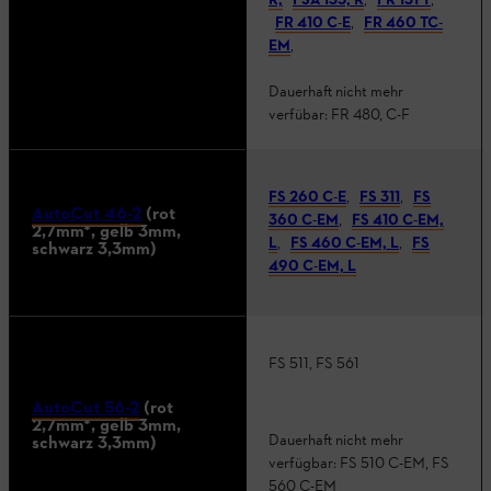
R,
FSA 135, R
,
FR 131 T
,
FR 410 C-E
,
FR 460 TC-
EM
,
Dauerhaft nicht mehr
verfübar: FR 480, C-F
FS 260 C-E
,
FS 311
,
FS
AutoCut 46-2
(rot
360 C-EM
,
FS 410 C-EM,
2,7mm*, gelb 3mm,
L
,
FS 460 C-EM, L
,
FS
schwarz 3,3mm)
490 C-EM, L
FS 511, FS 561
AutoCut 56-2
(rot
2,7mm*, gelb 3mm,
Dauerhaft nicht mehr
schwarz 3,3mm)
verfügbar: FS 510 C-EM, FS
560 C-EM