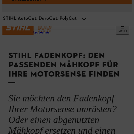
STIHL AutoCut, DuroCut, PolyCut
MENÜ
Produktzubehör
STIHL AutoCut, DuroCut, PolyCut
STIHL FADENKOPF: DEN
Welcher Fadenkopf ist der richtige?
PASSENDEN MÄHKOPF FÜR
IHRE MOTORSENSE FINDEN
STIHL SuperCut und TrimCut
Messer oder Faden: Was ist besser?
Sie möchten den Fadenkopf
Ihrer Motorsense umrüsten?
Ersatzteile und Zubehör
Oder einen abgenutzten
Mähkopf ersetzen und einen