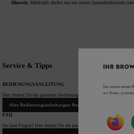
Hinweis
: Mähköpfe dürfen nur mit einem Spezialmähschutz oder
Service & Tipps
IHR BROW
BEDIENUNGSANLEITUNG
Sie nutzen einen 
wir Ihnen, zu ein
Hier findest Du die passende Bedienungsanleitungen zu unseren STI
Hier Bedienungsanleitungen finden
FAQ
Du hast Fragen? Hier findest Du die passenden Antworten zu den häu