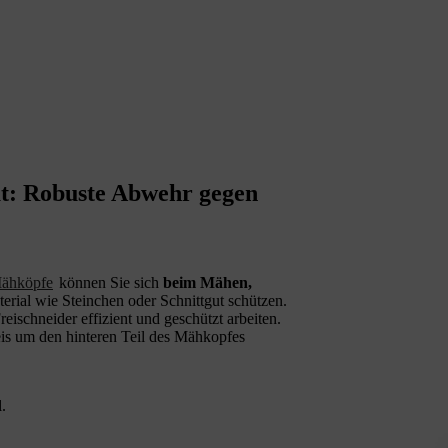
t: Robuste Abwehr gegen
Mähköpfe
können Sie sich
beim Mähen,
erial wie Steinchen oder Schnittgut schützen.
schneider effizient und geschützt arbeiten.
eis um den hinteren Teil des Mähkopfes
.