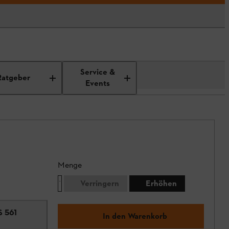
Service &
Ratgeber
Events
Menge
Verringern
Erhöhen
S 561
In den Warenkorb