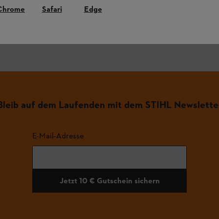
Chrome
Safari
Edge
.
Bleib auf dem Laufenden mit dem STIHL Newslette
E-Mail-Adresse
Jetzt 10 € Gutschein sichern