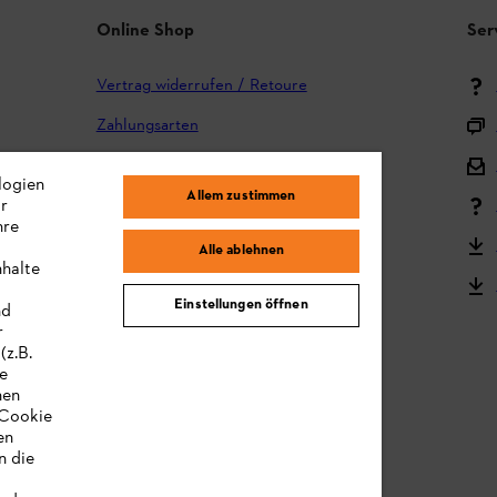
Online Shop
Ser
Vertrag widerrufen / Retoure
Zahlungsarten
Versand und Lieferung
logien
Allem zustimmen
ir
Reklamation und Garantie
hre
STIHL Kooperationsprogramm
Alle ablehnen
nhalte
STIHL Bedienungsanleitungen
Einstellungen öffnen
nd
MY STIHL
r
(z.B.
re
hen
„Cookie
en
n die