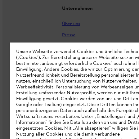
Unternehmen
Über uns
Presse
Karriere
Unsere Webseite verwendet Cookies und ähnliche Techno
(„Cookies“). Zur Bereitstellung unserer Webseite setzen w
STIHL Markenshop
bestimmte „unbedingt erforderliche Cookies" auch ohne I
Nachhaltigkeit
Einwilligung. Andere Cookies, die wir zur Optimierung der
Nutzerfreundlichkeit und Bereitstellung personalisierter I
STIHL Hinweisgebersystem
nutzen, einschließlich Untersuchung von Nutzerverhalten,
Werbeeffektivität, Personalisierung von Werbeanzeigen u
Informationen für Lieferunternehmen
Erstellung umfassender Nutzerprofile, werden nur mit Ihre
Einwilligung gesetzt. Cookies werden von uns und Dritten 
Google oder Tealium) eingesetzt. Diese Dritten können Ih
Erklärung zur Barrierefreiheit
personenbezogenen Daten auch außerhalb des Europäisc
Wirtschaftsraums verarbeiten. Unter „Einstellungen" und 
Produktpiraterie
Informationen“ finden Sie Details zu den von uns und Dritt
eingesetzten Cookies. Mit „Alle akzeptieren“ willigen Sie i
Fakten zu STIHL
Nutzung aller Cookies und die damit verbundene