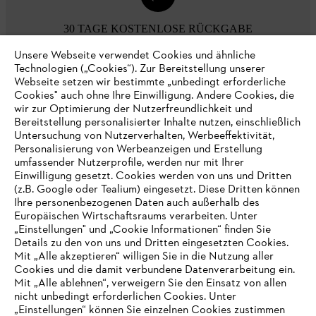
30 TAGE KOSTENLOSE RÜCKGABE
Unsere Webseite verwendet Cookies und ähnliche
Technologien („Cookies“). Zur Bereitstellung unserer
Zahlungsmöglichkeiten
Webseite setzen wir bestimmte „unbedingt erforderliche
Cookies" auch ohne Ihre Einwilligung. Andere Cookies, die
wir zur Optimierung der Nutzerfreundlichkeit und
Bereitstellung personalisierter Inhalte nutzen, einschließlich
Untersuchung von Nutzerverhalten, Werbeeffektivität,
Personalisierung von Werbeanzeigen und Erstellung
umfassender Nutzerprofile, werden nur mit Ihrer
Einwilligung gesetzt. Cookies werden von uns und Dritten
(z.B. Google oder Tealium) eingesetzt. Diese Dritten können
Ihre personenbezogenen Daten auch außerhalb des
Europäischen Wirtschaftsraums verarbeiten. Unter
Unternehmen
„Einstellungen" und „Cookie Informationen“ finden Sie
Details zu den von uns und Dritten eingesetzten Cookies.
Mit „Alle akzeptieren“ willigen Sie in die Nutzung aller
Cookies und die damit verbundene Datenverarbeitung ein.
Online Shop
Mit „Alle ablehnen“, verweigern Sie den Einsatz von allen
nicht unbedingt erforderlichen Cookies. Unter
IHR BROWSER WIRD NICHT
„Einstellungen“ können Sie einzelnen Cookies zustimmen