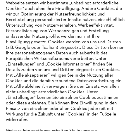
Zahlungsmöglichkeiten
Webseite setzen wir bestimmte „unbedingt erforderliche
Cookies" auch ohne Ihre Einwilligung. Andere Cookies, die
wir zur Optimierung der Nutzerfreundlichkeit und
Bereitstellung personalisierter Inhalte nutzen, einschließlich
Untersuchung von Nutzerverhalten, Werbeeffektivität,
Personalisierung von Werbeanzeigen und Erstellung
umfassender Nutzerprofile, werden nur mit Ihrer
Einwilligung gesetzt. Cookies werden von uns und Dritten
(z.B. Google oder Tealium) eingesetzt. Diese Dritten können
Ihre personenbezogenen Daten auch außerhalb des
Europäischen Wirtschaftsraums verarbeiten. Unter
Unternehmen
„Einstellungen" und „Cookie Informationen“ finden Sie
Details zu den von uns und Dritten eingesetzten Cookies.
Mit „Alle akzeptieren“ willigen Sie in die Nutzung aller
Cookies und die damit verbundene Datenverarbeitung ein.
Online Shop
Mit „Alle ablehnen“, verweigern Sie den Einsatz von allen
nicht unbedingt erforderlichen Cookies. Unter
IHR BROWSER WIRD NICHT
„Einstellungen“ können Sie einzelnen Cookies zustimmen
oder diese ablehnen. Sie können Ihre Einwilligung in den
UNTERSTÜTZT
Einsatz von einzelnen oder allen Cookies jederzeit mit
Service
Wirkung für die Zukunft unter “Cookies“ in der Fußzeile
widerrufen.
Sie nutzen einen Browser, den wir noch nicht unterstützen. Für
eine optimale Nutzung unserer Seite empfehlen wir Ihnen, zu