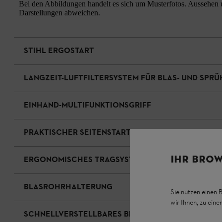
Bei den Abbildungen handelt es sich um Musterfotos. Aussehen u
Darstellungen abweichen.
STIHL ERGOSTART
LANGZEIT-LUFTFILTERSYSTEM FÜR BLAS- UND SPR
EINHAND-MULTIFUNKTIONSGRIFF
PRAKTISCHER SEITENSTART
IHR BROW
ERGONOMISCHES TRAGSYSTEM
BLASROHRHALTERUNG
Sie nutzen einen 
wir Ihnen, zu ein
SCHNELLVERSTELLBARES BLASROHR