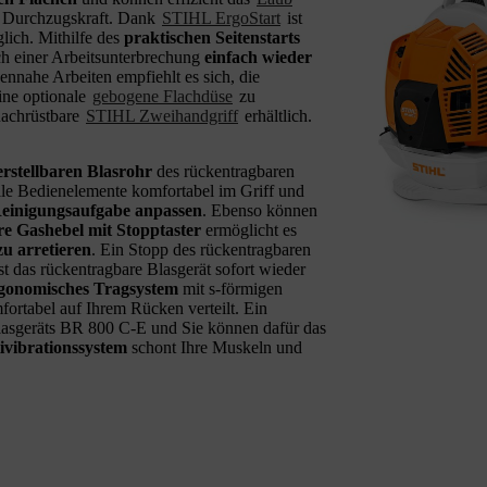
e Durchzugskraft. Dank
STIHL ErgoStart
ist
lich. Mithilfe des
praktischen Seitenstarts
ch einer Arbeitsunterbrechung
einfach wieder
ennahe Arbeiten empfiehlt es sich, die
ine optionale
gebogene Flachdüse
zu
nachrüstbare
STIHL Zweihandgriff
erhältlich.
erstellbaren Blasrohr
des rückentragbaren
le Bedienelemente komfortabel im Griff und
Reinigungsaufgabe anpassen
. Ebenso können
are Gashebel mit Stopptaster
ermöglicht es
zu arretieren
. Ein Stopp des rückentragbaren
t das rückentragbare Blasgerät sofort wieder
gonomisches Tragsystem
mit s-förmigen
ortabel auf Ihrem Rücken verteilt. Ein
Blasgeräts BR 800 C-E und Sie können dafür das
vibrationssystem
schont Ihre Muskeln und