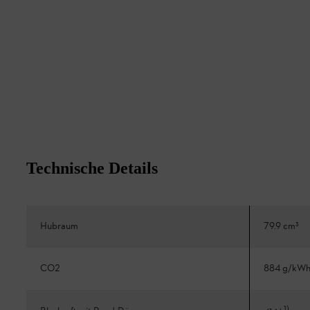
Technische Details
Hubraum
79.9 cm³
CO2
884 g/kW
1
)