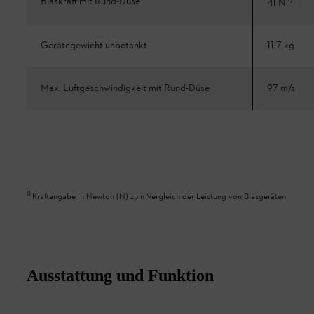
Blaskraft mit Rund-Düse
41 N
Gerätegewicht unbetankt
11.7 kg
Max. Luftgeschwindigkeit mit Rund-Düse
97 m/s
1
)
Kraftangabe in Newton (N) zum Vergleich der Leistung von Blasgeräten
Ausstattung und Funktion