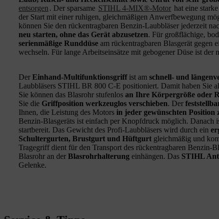
entsorgen
. Der sparsame
STIHL 4-MIX®-Motor
hat eine stark
der Start mit einer ruhigen, gleichmäßigen Anwerfbewegung mög
können Sie den rückentragbaren Benzin-Laubbläser jederzeit na
neu starten, ohne das Gerät abzusetzen
. Für großflächige, bod
serienmäßige Runddüse
am rückentragbaren Blasgerät gegen e
wechseln. Für lange Arbeitseinsätze mit gebogener Düse ist der 
Der
Einhand-Multifunktionsgriff
ist am
schnell- und längenv
Laubbläsers STIHL BR 800 C-E positioniert. Damit haben Sie al
Sie können das Blasrohr stufenlos
an Ihre Körpergröße oder 
Sie die
Griffposition werkzeuglos verschieben
. Der
feststellb
Ihnen, die Leistung des Motors
in jeder gewünschten Position 
Benzin-Blasgeräts ist einfach per Knopfdruck möglich. Danach is
startbereit. Das Gewicht des Profi-Laubbläsers wird durch ein
er
Schultergurten, Brustgurt und Hüftgurt
gleichmäßig und komf
Tragegriff dient für den Transport des rückentragbaren Benzin-
Blasrohr an der
Blasrohrhalterung
einhängen. Das
STIHL Anti
Gelenke.