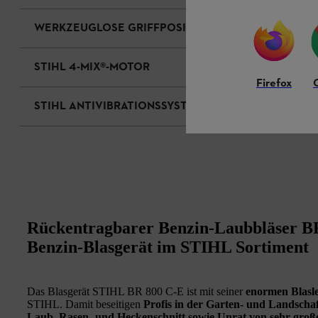
WERKZEUGLOSE GRIFFPOSITIONSVERSTELLUNG
STIHL 4-MIX®-MOTOR
Firefox
STIHL ANTIVIBRATIONSSYSTEM
Rückentragbarer Benzin-Laubbläser BR
Benzin-Blasgerät im STIHL Sortiment
Das Blasgerät STIHL BR 800 C-E ist mit seiner
enormen Blasle
STIHL. Damit beseitigen
Profis in der Garten- und Landsch
Laub, Rasen- und Heckenschnitt sowie Unrat von sehr groß