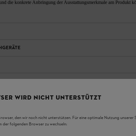
nd die konkrete Anbringung der Ausstattungsmerkmale am Produkt könne
ÜHGERÄTE
SER WIRD NICHT UNTERSTÜTZT
Browser, den wir noch nicht unterstützen. Für eine optimale Nutzung unserer
em der folgenden Browser zu wechseln: