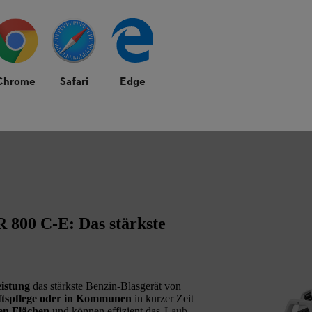
Chrome
Safari
Edge
 800 C-E: Das stärkste
istung
das stärkste Benzin-Blasgerät von
aftspflege oder in Kommunen
in kurzer Zeit
en Flächen
und können effizient das
Laub