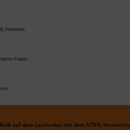
HL Produkten.
figsten Fragen.
vice.
Bleib auf dem Laufenden mit dem STIHL Newslette