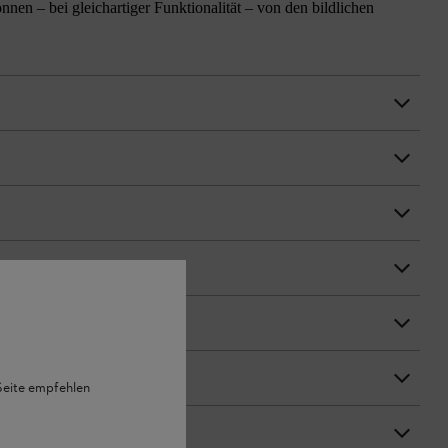
n – bei gleichartiger Funktionalität – von den bildlichen
 Seite empfehlen