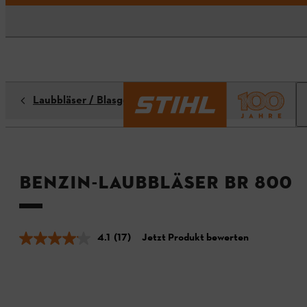
Laubbläser / Blasgeräte / Saughäcksler
Benzin-Laubbläser BR 800
4.1
(17)
Jetzt Produkt bewerten