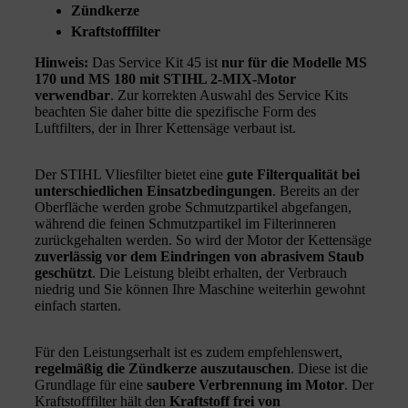
Zündkerze
Kraftstofffilter
Hinweis:
Das Service Kit 45 ist
nur für die Modelle MS
170 und MS 180 mit STIHL 2-MIX-Motor
verwendbar
. Zur korrekten Auswahl des Service Kits
beachten Sie daher bitte die spezifische Form des
Luftfilters, der in Ihrer Kettensäge verbaut ist.
Der STIHL Vliesfilter bietet eine
gute Filterqualität bei
unterschiedlichen Einsatzbedingungen
. Bereits an der
Oberfläche werden grobe Schmutzpartikel abgefangen,
während die feinen Schmutzpartikel im Filterinneren
zurückgehalten werden. So wird der Motor der Kettensäge
zuverlässig vor dem Eindringen von abrasivem Staub
geschützt
. Die Leistung bleibt erhalten, der Verbrauch
niedrig und Sie können Ihre Maschine weiterhin gewohnt
einfach starten.
Für den Leistungserhalt ist es zudem empfehlenswert,
regelmäßig die Zündkerze auszutauschen
. Diese ist die
Grundlage für eine
saubere Verbrennung im Motor
. Der
Kraftstofffilter hält den
Kraftstoff frei von