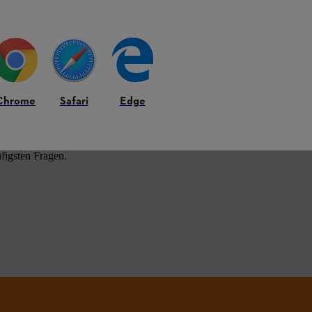
HL Produkten.
Chrome
Safari
Edge
figsten Fragen.
.