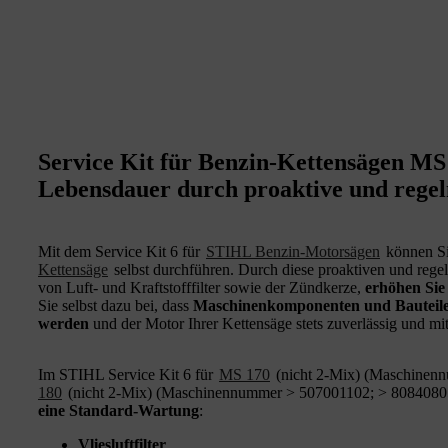
Service Kit für Benzin-Kettensägen M
Lebensdauer durch proaktive und reg
Mit dem Service Kit 6 für
STIHL Benzin‑Motorsägen
können Si
Kettensäge
selbst durchführen. Durch diese proaktiven und reg
von Luft- und Kraftstofffilter sowie der Zündkerze,
erhöhen Sie
Sie selbst dazu bei, dass
Maschinenkomponenten und Bauteile
werden
und der Motor Ihrer Kettensäge stets zuverlässig und mit
Im STIHL Service Kit 6 für
MS 170
(nicht 2-Mix) (Maschinen
180
(nicht 2-Mix) (Maschinennummer > 507001102; > 80840805
eine Standard-Wartung
:
Vliesluftfilter