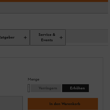
Service &
Ratgeber
Events
Menge
Verringern
Erhöhen
In den Warenkorb