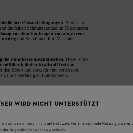
schiedlichen Einsatzbedingungen
. Bereits an
d die feinen Schmutzpartikel im Filterinneren
rlässig vor dem Eindringen von abrasivem
 niedrig
und Sie können Ihre Maschine
g die Zündkerze auszutauschen
. Diese ist die
stofffilter hält den Kraftstoff frei von
er den Motor und sorgt für eine verbesserte
n, um zuverlässig zu funktionieren.
am besten den praktischen
Kombischlüssel
,
 Verpackung des Service Kits selbst ist ein
bequem entnehmen und tauschen. Sie benötigen
SER WIRD NICHT UNTERSTÜTZT
Browser, den wir noch nicht unterstützen. Für eine optimale Nutzung unserer
em der folgenden Browser zu wechseln: