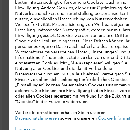
bestimmte „unbedingt erforderliche Cookies" auch ohne I
Nachhaltigkeit
Einwilligung. Andere Cookies, die wir zur Optimierung der
Nutzerfreundlichkeit und Bereitstellung personalisierter I
STIHL Hinweisgebersystem
nutzen, einschließlich Untersuchung von Nutzerverhalten,
Werbeeffektivität, Personalisierung von Werbeanzeigen u
Informationen für Lieferunternehmen
Erstellung umfassender Nutzerprofile, werden nur mit Ihre
Einwilligung gesetzt. Cookies werden von uns und Dritten 
Google oder Tealium) eingesetzt. Diese Dritten können Ih
Erklärung zur Barrierefreiheit
personenbezogenen Daten auch außerhalb des Europäisc
Wirtschaftsraums verarbeiten. Unter „Einstellungen" und 
Produktpiraterie
Informationen“ finden Sie Details zu den von uns und Dritt
eingesetzten Cookies. Mit „Alle akzeptieren“ willigen Sie i
Fakten zu STIHL
Nutzung aller Cookies und die damit verbundene
Datenverarbeitung ein. Mit „Alle ablehnen“, verweigern Si
Einsatz von allen nicht unbedingt erforderlichen Cookies.
„Einstellungen“ können Sie einzelnen Cookies zustimmen 
ablehnen. Sie können Ihre Einwilligung in den Einsatz von 
oder allen Cookies jederzeit mit Wirkung für die Zukunft 
“Cookies“ in der Fußzeile widerrufen.
Allgemeine Geschäftsbedingungen
Da
Weitere Informationen erhalten Sie in unseren
Datenschutzhinweisen
sowie in unsereren
Cookie-Informa
Impressum