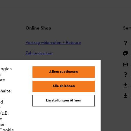
Online Shop
Ser
Vertrag widerrufen / Retoure
Zahlungsarten
Versand und Lieferung
logien
Allem zustimmen
ir
Reklamation und Garantie
hre
STIHL Kooperationsprogramm
Alle ablehnen
nhalte
STIHL Bedienungsanleitungen
Einstellungen öffnen
nd
MY STIHL
r
(z.B.
re
hen
„Cookie