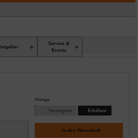
Service &
Ratgeber
Events
Menge
Verringern
Erhöhen
In den Warenkorb