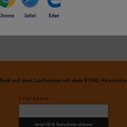
figsten Fragen.
Chrome
Safari
Edge
.
Bleib auf dem Laufenden mit dem STIHL Newslette
E-Mail-Adresse
Jetzt 10 € Gutschein sichern