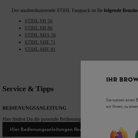
Der staubreduzierende STIHL Fangsack ist für
folgende Benzin
STIHL SH 56
STIHL SH 86
STIHL SHA 56
STIHL SHE 71
STIHL SHE 81
IHR BROW
Service & Tipps
Sie nutzen einen 
wir Ihnen, zu ein
BEDIENUNGSANLEITUNG
Hier findest Du die passende Bedienungsanleitungen zu unseren STI
Hier Bedienungsanleitungen finden