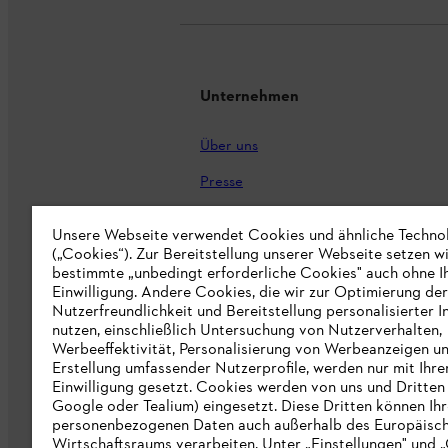
Unternehmen
Über uns
Presse
Karriere
Unsere Webseite verwendet Cookies und ähnliche Techno
(„Cookies“). Zur Bereitstellung unserer Webseite setzen w
STIHL Markenshop
bestimmte „unbedingt erforderliche Cookies" auch ohne I
Nachhaltigkeit
Einwilligung. Andere Cookies, die wir zur Optimierung der
Nutzerfreundlichkeit und Bereitstellung personalisierter I
STIHL Hinweisgebersystem
nutzen, einschließlich Untersuchung von Nutzerverhalten,
Werbeeffektivität, Personalisierung von Werbeanzeigen u
Informationen für Lieferunternehmen
Erstellung umfassender Nutzerprofile, werden nur mit Ihre
Einwilligung gesetzt. Cookies werden von uns und Dritten 
Google oder Tealium) eingesetzt. Diese Dritten können Ih
Erklärung zur Barrierefreiheit
personenbezogenen Daten auch außerhalb des Europäisc
Wirtschaftsraums verarbeiten. Unter „Einstellungen" und 