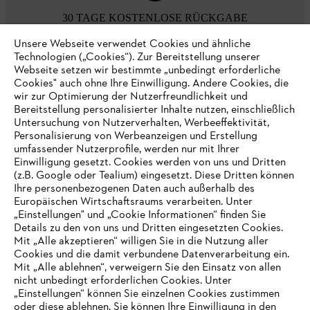
30 TAGE KOSTENLOSE RÜCKGABE
Unsere Webseite verwendet Cookies und ähnliche
Technologien („Cookies“). Zur Bereitstellung unserer
Zahlungsmöglichkeiten
Webseite setzen wir bestimmte „unbedingt erforderliche
Cookies" auch ohne Ihre Einwilligung. Andere Cookies, die
wir zur Optimierung der Nutzerfreundlichkeit und
Bereitstellung personalisierter Inhalte nutzen, einschließlich
Untersuchung von Nutzerverhalten, Werbeeffektivität,
Personalisierung von Werbeanzeigen und Erstellung
umfassender Nutzerprofile, werden nur mit Ihrer
Einwilligung gesetzt. Cookies werden von uns und Dritten
(z.B. Google oder Tealium) eingesetzt. Diese Dritten können
Ihre personenbezogenen Daten auch außerhalb des
Europäischen Wirtschaftsraums verarbeiten. Unter
Unternehmen
„Einstellungen" und „Cookie Informationen“ finden Sie
Details zu den von uns und Dritten eingesetzten Cookies.
Mit „Alle akzeptieren“ willigen Sie in die Nutzung aller
Cookies und die damit verbundene Datenverarbeitung ein.
Online Shop
Mit „Alle ablehnen“, verweigern Sie den Einsatz von allen
nicht unbedingt erforderlichen Cookies. Unter
IHR BROWSER WIRD NICHT
„Einstellungen“ können Sie einzelnen Cookies zustimmen
oder diese ablehnen. Sie können Ihre Einwilligung in den
UNTERSTÜTZT