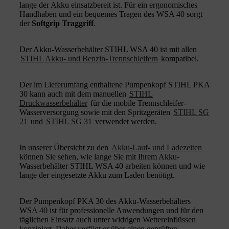
lange der Akku einsatzbereit ist. Für ein ergonomisches
Handhaben und ein bequemes Tragen des WSA 40 sorgt
der
Softgrip Traggriff
.
Der Akku-Wasserbehälter STIHL WSA 40 ist mit allen
STIHL Akku- und Benzin-Trennschleifern
kompatibel.
Der im Lieferumfang enthaltene Pumpenkopf STIHL PKA
30 kann auch mit dem manuellen
STIHL
Druckwasserbehälter
für die mobile Trennschleifer-
Wasserversorgung sowie mit den Spritzgeräten
STIHL SG
21
und
STIHL SG 31
verwendet werden.
In unserer Übersicht zu den
Akku-Lauf- und Ladezeiten
können Sie sehen, wie lange Sie mit Ihrem Akku-
Wasserbehälter STIHL WSA 40 arbeiten können und wie
lange der eingesetzte Akku zum Laden benötigt.
Der Pumpenkopf PKA 30 des Akku-Wasserbehälters
WSA 40 ist für professionelle Anwendungen und für den
täglichen Einsatz auch unter widrigen Wettereinflüssen
konzipiert. Daher verfügt er über einen geprüften