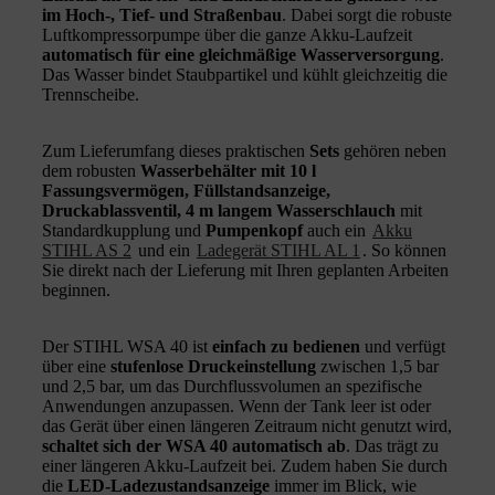
im Hoch-, Tief- und Straßenbau
. Dabei sorgt die robuste
Luftkompressorpumpe über die ganze Akku-Laufzeit
automatisch für eine gleichmäßige Wasserversorgung
.
Das Wasser bindet Staubpartikel und kühlt gleichzeitig die
Trennscheibe.
Zum Lieferumfang dieses praktischen
Sets
gehören neben
dem robusten
Wasserbehälter mit 10 l
Fassungsvermögen, Füllstandsanzeige,
Druckablassventil, 4 m langem Wasserschlauch
mit
Standardkupplung und
Pumpenkopf
auch ein
Akku
STIHL AS 2
und ein
Ladegerät STIHL AL 1
. So können
Sie direkt nach der Lieferung mit Ihren geplanten Arbeiten
beginnen.
Der STIHL WSA 40 ist
einfach zu bedienen
und verfügt
über eine
stufenlose Druckeinstellung
zwischen 1,5 bar
und 2,5 bar, um das Durchflussvolumen an spezifische
Anwendungen anzupassen. Wenn der Tank leer ist oder
das Gerät über einen längeren Zeitraum nicht genutzt wird,
schaltet sich der WSA 40 automatisch ab
. Das trägt zu
einer längeren Akku-Laufzeit bei. Zudem haben Sie durch
die
LED-Ladezustandsanzeige
immer im Blick, wie