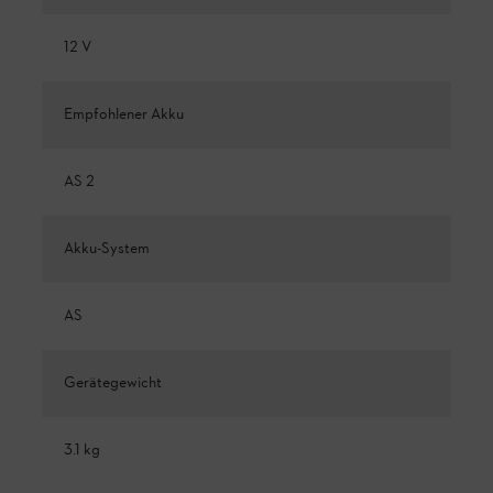
12 V
Empfohlener Akku
AS 2
Akku-System
AS
Gerätegewicht
3.1 kg