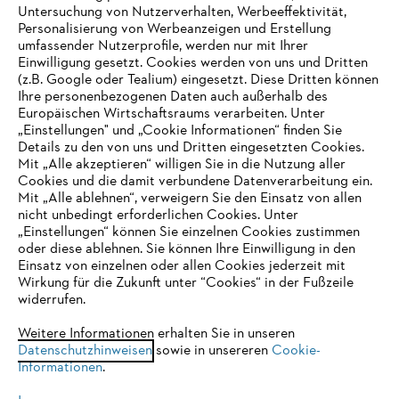
Untersuchung von Nutzerverhalten, Werbeeffektivität,
Personalisierung von Werbeanzeigen und Erstellung
Zahlungsmöglichkeiten
umfassender Nutzerprofile, werden nur mit Ihrer
Einwilligung gesetzt. Cookies werden von uns und Dritten
(z.B. Google oder Tealium) eingesetzt. Diese Dritten können
Ihre personenbezogenen Daten auch außerhalb des
Europäischen Wirtschaftsraums verarbeiten. Unter
„Einstellungen" und „Cookie Informationen“ finden Sie
Details zu den von uns und Dritten eingesetzten Cookies.
Mit „Alle akzeptieren“ willigen Sie in die Nutzung aller
Cookies und die damit verbundene Datenverarbeitung ein.
Mit „Alle ablehnen“, verweigern Sie den Einsatz von allen
nicht unbedingt erforderlichen Cookies. Unter
Unternehmen
IHR BROWSER WIRD NICHT
„Einstellungen“ können Sie einzelnen Cookies zustimmen
oder diese ablehnen. Sie können Ihre Einwilligung in den
UNTERSTÜTZT
Einsatz von einzelnen oder allen Cookies jederzeit mit
Wirkung für die Zukunft unter “Cookies“ in der Fußzeile
widerrufen.
Online Shop
Sie nutzen einen Browser, den wir noch nicht unterstützen. Für
eine optimale Nutzung unserer Seite empfehlen wir Ihnen, zu
Weitere Informationen erhalten Sie in unseren
Datenschutzhinweisen
einem der folgenden Browser zu wechseln:
sowie in unsereren
Cookie-
Informationen
.
Service