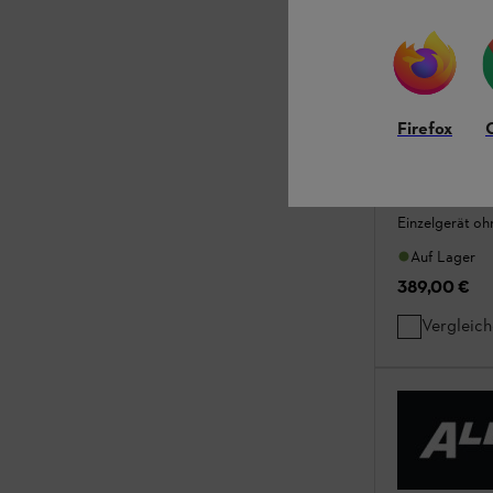
Firefox
FSA 110 R o
Rasentrimmer / M
Einzelgerät o
Auf Lager
389,00 €
Vergleic