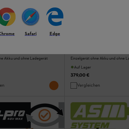
Chrome
Safari
Edge
hne Akku und Ladegerät
FSA 80 ohne Akku und Lade
otorsensen / Freischneider
Rasentrimmer / Motorsensen / Freischn
hne Akku und ohne Ladegerät
Einzelgerät ohne Akku und ohne L
Auf Lager
379,00 €
hen
Vergleichen