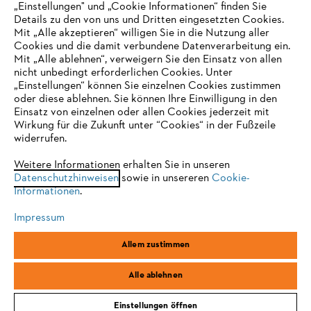
„Einstellungen" und „Cookie Informationen“ finden Sie
Details zu den von uns und Dritten eingesetzten Cookies.
Mit „Alle akzeptieren“ willigen Sie in die Nutzung aller
Cookies und die damit verbundene Datenverarbeitung ein.
Mit „Alle ablehnen“, verweigern Sie den Einsatz von allen
nicht unbedingt erforderlichen Cookies. Unter
IHR BROWSER WIRD NICHT
„Einstellungen“ können Sie einzelnen Cookies zustimmen
oder diese ablehnen. Sie können Ihre Einwilligung in den
UNTERSTÜTZT
Einsatz von einzelnen oder allen Cookies jederzeit mit
Wirkung für die Zukunft unter “Cookies“ in der Fußzeile
widerrufen.
Sie nutzen einen Browser, den wir noch nicht unterstützen. Für
eine optimale Nutzung unserer Seite empfehlen wir Ihnen, zu
Weitere Informationen erhalten Sie in unseren
Datenschutzhinweisen
einem der folgenden Browser zu wechseln:
sowie in unsereren
Cookie-
Informationen
.
Impressum
Firefox
Chrome
Allem zustimmen
Safari
Edge
Alle ablehnen
Einstellungen öffnen