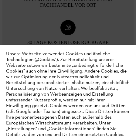
FACHHANDEL VOR ORT
30 TAGE KOSTENLOSE RÜCKGABE
Unsere Webseite verwendet Cookies und ähnliche
Technologien („Cookies“). Zur Bereitstellung unserer
Zahlungsmöglichkeiten
Webseite setzen wir bestimmte „unbedingt erforderliche
Cookies" auch ohne Ihre Einwilligung. Andere Cookies, die
wir zur Optimierung der Nutzerfreundlichkeit und
Bereitstellung personalisierter Inhalte nutzen, einschließlich
Untersuchung von Nutzerverhalten, Werbeeffektivität,
Personalisierung von Werbeanzeigen und Erstellung
umfassender Nutzerprofile, werden nur mit Ihrer
Einwilligung gesetzt. Cookies werden von uns und Dritten
(z.B. Google oder Tealium) eingesetzt. Diese Dritten können
Ihre personenbezogenen Daten auch außerhalb des
Europäischen Wirtschaftsraums verarbeiten. Unter
Unternehmen
„Einstellungen" und „Cookie Informationen“ finden Sie
Details zu den von uns und Dritten eingesetzten Cookies.