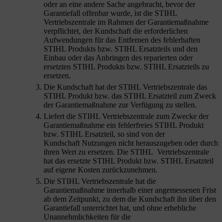
oder an eine andere Sache angebracht, bevor der
Garantiefall offenbar wurde, ist die STIHL
Vertriebszentrale im Rahmen der Garantiemaßnahme
verpflichtet, der Kundschaft
die erforderlichen
Aufwendungen für das Entfernen des fehlerhaften
STIHL Produkts bzw. STIHL Ersatzteils und den
Einbau oder das Anbringen des reparierten oder
ersetzten STIHL Produkts bzw. STIHL Ersatzteils zu
ersetzen.
Die Kundschaft
hat der STIHL Vertriebszentrale das
STIHL Produkt bzw. das STIHL Ersatzteil zum Zweck
der Garantiemaßnahme zur Verfügung zu stellen.
Liefert die STIHL Vertriebszentrale zum Zwecke der
Garantiemaßnahme ein fehlerfreies STIHL Produkt
bzw. STIHL Ersatzteil, so sind von der
Kundschaft
Nutzungen nicht herauszugeben oder durch
ihren Wert zu ersetzen. Die STIHL Vertriebszentrale
hat das ersetzte STIHL Produkt bzw. STIHL Ersatzteil
auf eigene Kosten zurückzunehmen.
Die STIHL Vertriebszentrale hat die
Garantiemaßnahme innerhalb einer angemessenen Frist
ab dem Zeitpunkt, zu dem die Kundschaft
ihn über den
Garantiefall unterrichtet hat, und ohne erhebliche
Unannehmlichkeiten für die