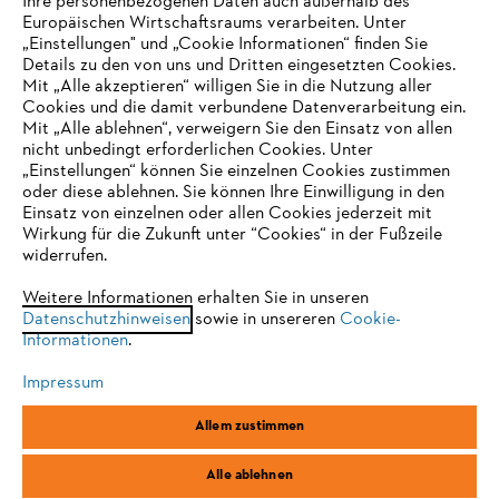
Ihre personenbezogenen Daten auch außerhalb des
Europäischen Wirtschaftsraums verarbeiten. Unter
Unternehmen
„Einstellungen" und „Cookie Informationen“ finden Sie
Details zu den von uns und Dritten eingesetzten Cookies.
Mit „Alle akzeptieren“ willigen Sie in die Nutzung aller
Cookies und die damit verbundene Datenverarbeitung ein.
Online Shop
Mit „Alle ablehnen“, verweigern Sie den Einsatz von allen
nicht unbedingt erforderlichen Cookies. Unter
IHR BROWSER WIRD NICHT
„Einstellungen“ können Sie einzelnen Cookies zustimmen
oder diese ablehnen. Sie können Ihre Einwilligung in den
UNTERSTÜTZT
Einsatz von einzelnen oder allen Cookies jederzeit mit
Service
Wirkung für die Zukunft unter “Cookies“ in der Fußzeile
widerrufen.
Sie nutzen einen Browser, den wir noch nicht unterstützen. Für
eine optimale Nutzung unserer Seite empfehlen wir Ihnen, zu
Weitere Informationen erhalten Sie in unseren
Datenschutzhinweisen
einem der folgenden Browser zu wechseln:
sowie in unsereren
Cookie-
Informationen
.
Allgemeine Geschäftsbedingungen
Datenschutz
Impressum
Impressum
Cookies
Rechtliche Informationen
Firefox
Chrome
Allem zustimmen
Safari
Edge
STIHL Vertriebszentrale AG & Co. KG, D-64807 Dieburg
Alle ablehnen