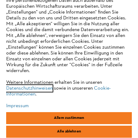
Ihre personenbezogenen Daten auch außerhalb des
Europäischen Wirtschaftsraums verarbeiten. Unter
Unternehmen
„Einstellungen" und „Cookie Informationen“ finden Sie
Details zu den von uns und Dritten eingesetzten Cookies.
Mit „Alle akzeptieren“ willigen Sie in die Nutzung aller
Cookies und die damit verbundene Datenverarbeitung ein.
Online Shop
Mit „Alle ablehnen“, verweigern Sie den Einsatz von allen
nicht unbedingt erforderlichen Cookies. Unter
IHR BROWSER WIRD NICHT
„Einstellungen“ können Sie einzelnen Cookies zustimmen
oder diese ablehnen. Sie können Ihre Einwilligung in den
UNTERSTÜTZT
Einsatz von einzelnen oder allen Cookies jederzeit mit
Service
Wirkung für die Zukunft unter “Cookies“ in der Fußzeile
widerrufen.
Sie nutzen einen Browser, den wir noch nicht unterstützen. Für
eine optimale Nutzung unserer Seite empfehlen wir Ihnen, zu
Weitere Informationen erhalten Sie in unseren
Datenschutzhinweisen
einem der folgenden Browser zu wechseln:
sowie in unsereren
Cookie-
Informationen
.
Allgemeine Geschäftsbedingungen
Datenschutz
Impressum
Impressum
Cookies
Rechtliche Informationen
Firefox
Chrome
Allem zustimmen
Safari
Edge
STIHL Vertriebszentrale AG & Co. KG, D-64807 Dieburg
Alle ablehnen