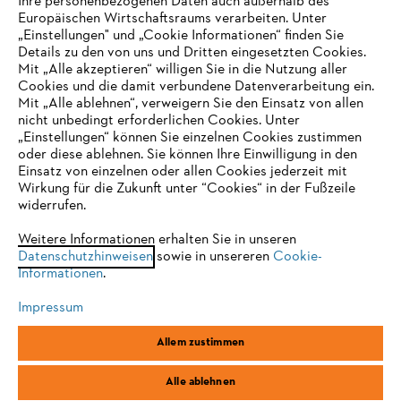
Ihre personenbezogenen Daten auch außerhalb des
Europäischen Wirtschaftsraums verarbeiten. Unter
Unternehmen
„Einstellungen" und „Cookie Informationen“ finden Sie
Details zu den von uns und Dritten eingesetzten Cookies.
Mit „Alle akzeptieren“ willigen Sie in die Nutzung aller
Cookies und die damit verbundene Datenverarbeitung ein.
Online Shop
Mit „Alle ablehnen“, verweigern Sie den Einsatz von allen
nicht unbedingt erforderlichen Cookies. Unter
IHR BROWSER WIRD NICHT
„Einstellungen“ können Sie einzelnen Cookies zustimmen
oder diese ablehnen. Sie können Ihre Einwilligung in den
UNTERSTÜTZT
Einsatz von einzelnen oder allen Cookies jederzeit mit
Service
Wirkung für die Zukunft unter “Cookies“ in der Fußzeile
widerrufen.
Sie nutzen einen Browser, den wir noch nicht unterstützen. Für
eine optimale Nutzung unserer Seite empfehlen wir Ihnen, zu
Weitere Informationen erhalten Sie in unseren
Datenschutzhinweisen
einem der folgenden Browser zu wechseln:
sowie in unsereren
Cookie-
Informationen
.
Allgemeine Geschäftsbedingungen
Datenschutz
Impressum
Impressum
Cookies
Rechtliche Informationen
Firefox
Chrome
Allem zustimmen
Safari
Edge
STIHL Vertriebszentrale AG & Co. KG, D-64807 Dieburg
Alle ablehnen