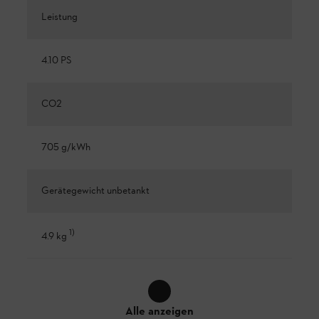
Leistung
4.10 PS
CO2
705 g/kWh
Gerätegewicht unbetankt
1
)
4.9 kg
Alle anzeigen