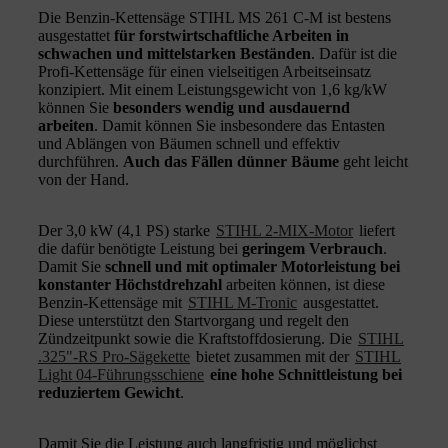
Die Benzin-Kettensäge STIHL MS 261 C-M ist bestens
ausgestattet
für forstwirtschaftliche Arbeiten in
schwachen und mittelstarken Beständen
. Dafür ist die
Profi-Kettensäge für einen vielseitigen Arbeitseinsatz
konzipiert. Mit einem Leistungsgewicht von 1,6 kg/kW
können Sie
besonders wendig und ausdauernd
arbeiten
. Damit können Sie insbesondere das Entasten
und Ablängen von Bäumen schnell und effektiv
durchführen.
Auch das Fällen dünner Bäume
geht leicht
von der Hand.
Der 3,0 kW (4,1 PS) starke
STIHL 2-MIX-Motor
liefert
die dafür benötigte Leistung bei
geringem Verbrauch
.
Damit Sie
schnell und mit optimaler Motorleistung bei
konstanter Höchstdrehzahl
arbeiten können, ist diese
Benzin-Kettensäge mit
STIHL M-Tronic
ausgestattet.
Diese unterstützt den Startvorgang und regelt den
Zündzeitpunkt sowie die Kraftstoffdosierung. Die
STIHL
.325"-RS Pro-Sägekette
bietet zusammen mit der
STIHL
Light 04-Führungsschiene
eine hohe Schnittleistung bei
reduziertem Gewicht
.
Damit Sie die Leistung auch langfristig und möglichst