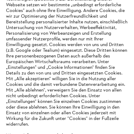
Zahlungsmöglichkeiten
Webseite setzen wir bestimmte „unbedingt erforderliche
Cookies" auch ohne Ihre Einwilligung. Andere Cookies, die
wir zur Optimierung der Nutzerfreundlichkeit und
Bereitstellung personalisierter Inhalte nutzen, einschließlich
Untersuchung von Nutzerverhalten, Werbeeffektivität,
Personalisierung von Werbeanzeigen und Erstellung
umfassender Nutzerprofile, werden nur mit Ihrer
Einwilligung gesetzt. Cookies werden von uns und Dritten
(z.B. Google oder Tealium) eingesetzt. Diese Dritten können
Ihre personenbezogenen Daten auch außerhalb des
Europäischen Wirtschaftsraums verarbeiten. Unter
Unternehmen
„Einstellungen" und „Cookie Informationen“ finden Sie
Details zu den von uns und Dritten eingesetzten Cookies.
Mit „Alle akzeptieren“ willigen Sie in die Nutzung aller
Cookies und die damit verbundene Datenverarbeitung ein.
Online Shop
Mit „Alle ablehnen“, verweigern Sie den Einsatz von allen
nicht unbedingt erforderlichen Cookies. Unter
IHR BROWSER WIRD NICHT
„Einstellungen“ können Sie einzelnen Cookies zustimmen
oder diese ablehnen. Sie können Ihre Einwilligung in den
UNTERSTÜTZT
Einsatz von einzelnen oder allen Cookies jederzeit mit
Service
Wirkung für die Zukunft unter “Cookies“ in der Fußzeile
widerrufen.
Sie nutzen einen Browser, den wir noch nicht unterstützen. Für