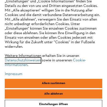
„Einstellungen" und „Cookie Informationen“ finden Sie
Details zu den von uns und Dritten eingesetzten Cookies.
Mit „Alle akzeptieren“ willigen Sie in die Nutzung aller
Cookies und die damit verbundene Datenverarbeitung ein.
Online Shop
Mit „Alle ablehnen“, verweigern Sie den Einsatz von allen
nicht unbedingt erforderlichen Cookies. Unter
IHR BROWSER WIRD NICHT
„Einstellungen“ können Sie einzelnen Cookies zustimmen
oder diese ablehnen. Sie können Ihre Einwilligung in den
UNTERSTÜTZT
Einsatz von einzelnen oder allen Cookies jederzeit mit
Service
Wirkung für die Zukunft unter “Cookies“ in der Fußzeile
widerrufen.
Sie nutzen einen Browser, den wir noch nicht unterstützen. Für
eine optimale Nutzung unserer Seite empfehlen wir Ihnen, zu
Weitere Informationen erhalten Sie in unseren
Datenschutzhinweisen
einem der folgenden Browser zu wechseln:
sowie in unsereren
Cookie-
Informationen
.
Allgemeine Geschäftsbedingungen
Datenschutz
Impressum
Impressum
Cookies
Rechtliche Informationen
Firefox
Chrome
Allem zustimmen
Safari
Edge
STIHL Vertriebszentrale AG & Co. KG, D-64807 Dieburg
Alle ablehnen
Einstellungen öffnen