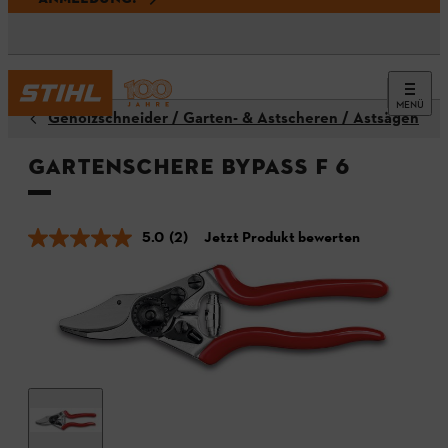
MENÜ
Gehölzschneider / Garten- & Astscheren / Astsägen
Gartenschere Bypass F 6
5.0
(2)
Jetzt Produkt bewerten