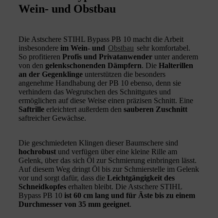
Wein- und Obstbau
Die Astschere STIHL Bypass PB 10 macht die Arbeit
insbesondere
im Wein- und
Obstbau
sehr komfortabel.
So profitieren
Profis und Privatanwender
unter anderem
von den
gelenkschonenden Dämpfern
. Die
Halterillen
an der Gegenklinge
unterstützen die besonders
angenehme Handhabung der PB 10 ebenso, denn sie
verhindern das Wegrutschen des Schnittgutes und
ermöglichen auf diese Weise einen präzisen Schnitt. Eine
Saftrille
erleichtert außerdem den
sauberen Zuschnitt
saftreicher Gewächse.
Die geschmiedeten Klingen dieser Baumschere sind
hochrobust
und verfügen über eine kleine Rille am
Gelenk, über das sich Öl zur Schmierung einbringen lässt.
Auf diesem Weg dringt Öl bis zur Schmierstelle im Gelenk
vor und sorgt dafür, dass die
Leichtgängigkeit des
Schneidkopfes
erhalten bleibt. Die Astschere STIHL
Bypass PB 10
ist 60 cm lang und für Äste bis zu einem
Durchmesser von 35 mm geeignet
.