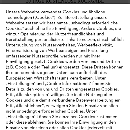
30 TAGE KOSTENLOSE RÜCKGABE
Unsere Webseite verwendet Cookies und ähnliche
Technologien („Cookies“). Zur Bereitstellung unserer
Zahlungsmöglichkeiten
Webseite setzen wir bestimmte „unbedingt erforderliche
Cookies" auch ohne Ihre Einwilligung. Andere Cookies, die
wir zur Optimierung der Nutzerfreundlichkeit und
Bereitstellung personalisierter Inhalte nutzen, einschließlich
Untersuchung von Nutzerverhalten, Werbeeffektivität,
Personalisierung von Werbeanzeigen und Erstellung
umfassender Nutzerprofile, werden nur mit Ihrer
Einwilligung gesetzt. Cookies werden von uns und Dritten
(z.B. Google oder Tealium) eingesetzt. Diese Dritten können
Ihre personenbezogenen Daten auch außerhalb des
Europäischen Wirtschaftsraums verarbeiten. Unter
Unternehmen
„Einstellungen" und „Cookie Informationen“ finden Sie
Details zu den von uns und Dritten eingesetzten Cookies.
Mit „Alle akzeptieren“ willigen Sie in die Nutzung aller
Cookies und die damit verbundene Datenverarbeitung ein.
Online Shop
Mit „Alle ablehnen“, verweigern Sie den Einsatz von allen
nicht unbedingt erforderlichen Cookies. Unter
IHR BROWSER WIRD NICHT
„Einstellungen“ können Sie einzelnen Cookies zustimmen
oder diese ablehnen. Sie können Ihre Einwilligung in den
UNTERSTÜTZT
Einsatz von einzelnen oder allen Cookies jederzeit mit
Service