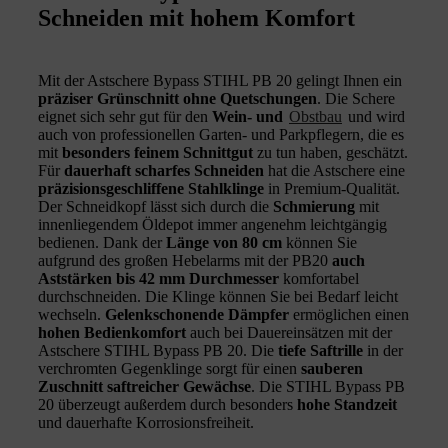
Schneiden mit hohem Komfort
Mit der Astschere Bypass STIHL PB 20 gelingt Ihnen ein
präziser Grünschnitt ohne Quetschungen
. Die Schere
eignet sich sehr gut für den
Wein- und
Obstbau
und wird
auch von professionellen Garten- und Parkpflegern, die es
mit
besonders feinem Schnittgut
zu tun haben, geschätzt.
Für
dauerhaft scharfes Schneiden
hat die Astschere eine
präzisionsgeschliffene Stahlklinge
in Premium-Qualität.
Der Schneidkopf lässt sich durch die
Schmierung
mit
innenliegendem Öldepot immer angenehm leichtgängig
bedienen. Dank der
Länge von 80 cm
können Sie
aufgrund des großen Hebelarms mit der PB20
auch
Aststärken bis 42 mm Durchmesser
komfortabel
durchschneiden. Die Klinge können Sie bei Bedarf leicht
wechseln.
Gelenkschonende Dämpfer
ermöglichen einen
hohen Bedienkomfort
auch bei Dauereinsätzen mit der
Astschere STIHL Bypass PB 20. Die
tiefe Saftrille
in der
verchromten Gegenklinge sorgt für einen
sauberen
Zuschnitt saftreicher Gewächse
. Die STIHL Bypass PB
20 überzeugt außerdem durch besonders
hohe Standzeit
und dauerhafte Korrosionsfreiheit.