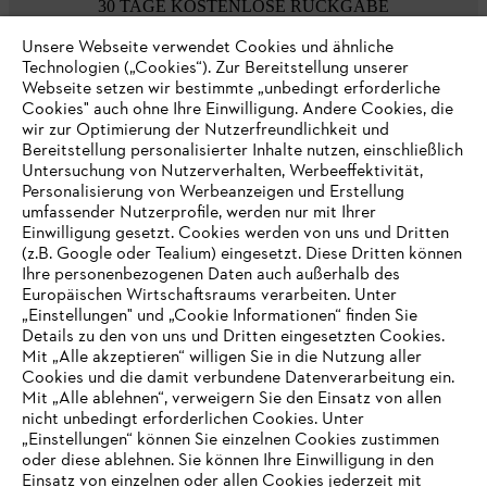
30 TAGE KOSTENLOSE RÜCKGABE
Unsere Webseite verwendet Cookies und ähnliche
Technologien („Cookies“). Zur Bereitstellung unserer
Zahlungsmöglichkeiten
Webseite setzen wir bestimmte „unbedingt erforderliche
Cookies" auch ohne Ihre Einwilligung. Andere Cookies, die
wir zur Optimierung der Nutzerfreundlichkeit und
Bereitstellung personalisierter Inhalte nutzen, einschließlich
Untersuchung von Nutzerverhalten, Werbeeffektivität,
Personalisierung von Werbeanzeigen und Erstellung
umfassender Nutzerprofile, werden nur mit Ihrer
Einwilligung gesetzt. Cookies werden von uns und Dritten
(z.B. Google oder Tealium) eingesetzt. Diese Dritten können
Ihre personenbezogenen Daten auch außerhalb des
Europäischen Wirtschaftsraums verarbeiten. Unter
Unternehmen
„Einstellungen" und „Cookie Informationen“ finden Sie
Details zu den von uns und Dritten eingesetzten Cookies.
Mit „Alle akzeptieren“ willigen Sie in die Nutzung aller
Cookies und die damit verbundene Datenverarbeitung ein.
Online Shop
Mit „Alle ablehnen“, verweigern Sie den Einsatz von allen
nicht unbedingt erforderlichen Cookies. Unter
IHR BROWSER WIRD NICHT
„Einstellungen“ können Sie einzelnen Cookies zustimmen
oder diese ablehnen. Sie können Ihre Einwilligung in den
UNTERSTÜTZT
Einsatz von einzelnen oder allen Cookies jederzeit mit
Service