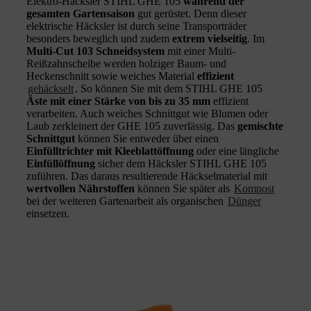
Elektro-Häcksler STIHL GHE 105
während der
gesamten Gartensaison
gut gerüstet. Denn dieser
elektrische Häcksler ist durch seine Transporträder
besonders beweglich und zudem
extrem vielseitig
. Im
Multi-Cut 103 Schneidsystem
mit einer Multi-
Reißzahnscheibe werden holziger Baum- und
Heckenschnitt sowie weiches Material
effizient
gehäckselt
. So können Sie mit dem STIHL GHE 105
Äste mit einer Stärke von bis zu 35 mm
effizient
verarbeiten. Auch weiches Schnittgut wie Blumen oder
Laub zerkleinert der GHE 105 zuverlässig. Das
gemischte
Schnittgut
können Sie entweder über einen
Einfülltrichter mit Kleeblattöffnung
oder eine längliche
Einfüllöffnung
sicher dem Häcksler STIHL GHE 105
zuführen. Das daraus resultierende Häckselmaterial mit
wertvollen Nährstoffen
können Sie später als
Kompost
bei der weiteren Gartenarbeit als organischen
Dünger
einsetzen.