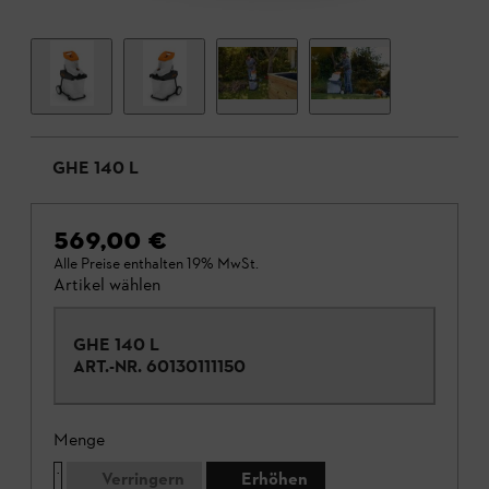
GHE 140 L
569,00 €
Alle Preise enthalten 19% MwSt.
Artikel wählen
GHE 140 L
ART.-NR.
60130111150
Menge
Verringern
Erhöhen