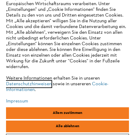
Europäischen Wirtschaftsraums verarbeiten. Unter
Unternehmen
„Einstellungen" und „Cookie Informationen“ finden Sie
Details zu den von uns und Dritten eingesetzten Cookies.
Mit „Alle akzeptieren“ willigen Sie in die Nutzung aller
Cookies und die damit verbundene Datenverarbeitung ein.
Online Shop
Mit „Alle ablehnen“, verweigern Sie den Einsatz von allen
nicht unbedingt erforderlichen Cookies. Unter
IHR BROWSER WIRD NICHT
„Einstellungen“ können Sie einzelnen Cookies zustimmen
oder diese ablehnen. Sie können Ihre Einwilligung in den
UNTERSTÜTZT
Einsatz von einzelnen oder allen Cookies jederzeit mit
Service
Wirkung für die Zukunft unter “Cookies“ in der Fußzeile
widerrufen.
Sie nutzen einen Browser, den wir noch nicht unterstützen. Für
eine optimale Nutzung unserer Seite empfehlen wir Ihnen, zu
Weitere Informationen erhalten Sie in unseren
Datenschutzhinweisen
einem der folgenden Browser zu wechseln:
sowie in unsereren
Cookie-
Informationen
.
Allgemeine Geschäftsbedingungen
Datenschutz
Impressum
Impressum
Cookies
Rechtliche Informationen
Firefox
Chrome
Allem zustimmen
Safari
Edge
STIHL Vertriebszentrale AG & Co. KG, D-64807 Dieburg
Alle ablehnen