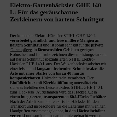
Elektro-Gartenhäcksler GHE 140
L: Für das geräuscharme
Zerkleinern von hartem Schnittgut
Der kompakte Elektro-Häcksler STIHL GHE 140 L
verarbeitet gründlich und leise mittlere Mengen an
hartem Schnittgut
und ist somit sehr gut für die
private
Gartenpflege
in lärmsensiblen Gebieten
geeignet.
Robustheit und Laufruhe zeichnen diesen leistungsstarken,
auf hartes Schnittgut spezialisierten STIHL Elektro-
Häcksler GHE 140 L aus. Der Walzenhäcksler arbeitet mit
einer leisen und
langsam drehenden Schneidwalze
, die
Äste mit einer Stärke von bis zu 40 mm zu
kompostierbaren
Holzschnitzeln
verarbeitet. Der
Einfülltrichter mit Kleeblattöffnung
unterstützt ein
sicheres Befüllen des Leisehäckslers STIHL GHE 140 L
zum
Häckseln
. Aufgefangen wird das Häckselgut in
einem
integrierten, transparenten 60-l-Häckselbehälter
.
Nach der Arbeit kann der elektrische Häcksler für den
Transport und insbesondere für die Lagerung mit wenigen
Handgriffen zusammengeklappt,
in den Häckselbehälter
versenkt
und somit raumsparend untergebracht werden.