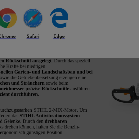
Chrome
Safari
Edge
n kräftigen Rückschnitt
en Rückschnitt ausgelegt
. Durch das speziell
he Kräfte bei niedrigen
ionellen Garten- und Landschaftsbau und bei
owie die Getriebeübersetzung erzeugen eine
schen und Sträuchern
sowie beim
chneidmesser präzise Rückschnitte
ausführen.
izient durchführen
.
urchzugsstarken
STIHL 2-MIX-Motor
. Um
federt das
STIHL Antivibrationssystem
nd Gelenke. Durch den
drehbaren
nks drehen können, halten Sie die Benzin-
ergonomisch günstigen Position.