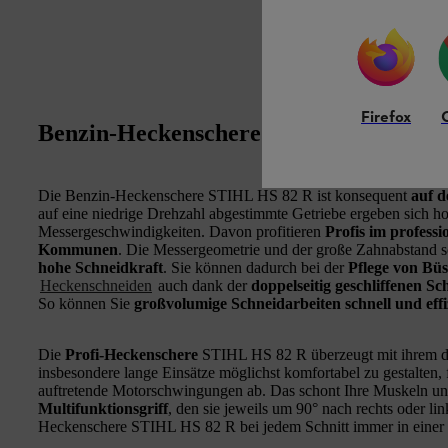
Firefox
Benzin-Heckenschere HS 82 R: Für eine
Die Benzin-Heckenschere STIHL HS 82 R ist konsequent
auf d
auf eine niedrige Drehzahl abgestimmte Getriebe ergeben sich ho
Messergeschwindigkeiten. Davon profitieren
Profis im profess
Kommunen
. Die Messergeometrie und der große Zahnabstand s
hohe Schneidkraft
. Sie können dadurch bei der
Pflege von Bü
Heckenschneiden
auch dank der
doppelseitig geschliffenen S
So können Sie
großvolumige Schneidarbeiten schnell und eff
Die
Profi-Heckenschere
STIHL HS 82 R überzeugt mit ihrem d
insbesondere lange Einsätze möglichst komfortabel zu gestalten, 
auftretende Motorschwingungen ab. Das schont Ihre Muskeln u
Multifunktionsgriff
, den sie jeweils um 90° nach rechts oder li
Heckenschere STIHL HS 82 R bei jedem Schnitt immer in einer 