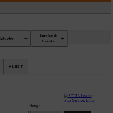
Service &
Ratgeber
Events
HS 82 T
Menge