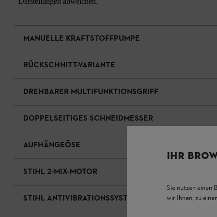
Darstellungen abweichen.
MANUELLE KRAFTSTOFFPUMPE
RÜCKSCHNITT-VARIANTE
DREHBARER MULTIFUNKTIONSGRIFF
DOPPELSEITIGES SCHNEIDMESSER
AUFHÄNGEÖSE
IHR BROW
STIHL 2-MIX-MOTOR
Sie nutzen einen 
STIHL ANTIVIBRATIONSSYSTEM
wir Ihnen, zu ein