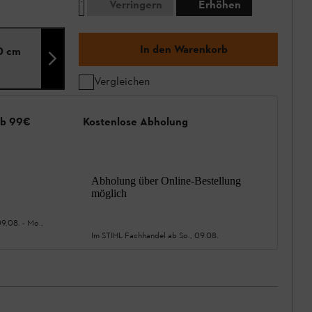
Verringern
Erhöhen
In den Warenkorb
0 cm
Vergleichen
ab 99€
Kostenlose Abholung
Abholung über Online-Bestellung
möglich
09.08.
-
Mo.,
Im STIHL Fachhandel ab
So., 09.08.