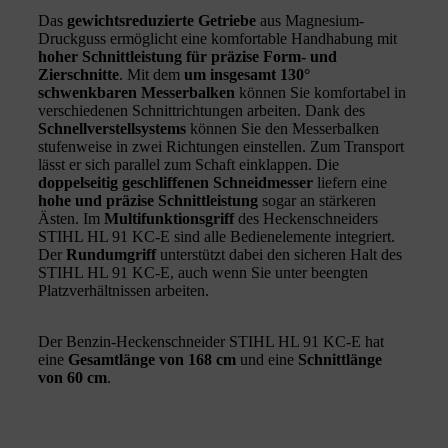
Das
gewichtsreduzierte Getriebe
aus Magnesium-
Druckguss ermöglicht eine komfortable Handhabung mit
hoher Schnittleistung für präzise Form- und
Zierschnitte
. Mit dem
um insgesamt 130°
schwenkbaren Messerbalken
können Sie komfortabel in
verschiedenen Schnittrichtungen arbeiten. Dank des
Schnellverstellsystems
können Sie den Messerbalken
stufenweise in zwei Richtungen einstellen. Zum Transport
lässt er sich parallel zum Schaft einklappen. Die
doppelseitig geschliffenen Schneidmesser
liefern eine
hohe und präzise Schnittleistung
sogar an stärkeren
Ästen. Im
Multifunktionsgriff
des Heckenschneiders
STIHL HL 91 KC-E sind alle Bedienelemente integriert.
Der
Rundumgriff
unterstützt dabei den sicheren Halt des
STIHL HL 91 KC-E, auch wenn Sie unter beengten
Platzverhältnissen arbeiten.
Der Benzin-Heckenschneider STIHL HL 91 KC-E hat
eine
Gesamtlänge von 168 cm
und eine
Schnittlänge
von 60 cm
.