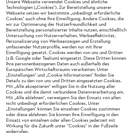
Unsere Webseite verwendet Cookies und ähnliche
Technologien („Cookies“). Zur Bereitstellung unserer
Zahlungsmöglichkeiten
Webseite setzen wir bestimmte „unbedingt erforderliche
Cookies" auch ohne Ihre Einwilligung. Andere Cookies, die
wir zur Optimierung der Nutzerfreundlichkeit und
Bereitstellung personalisierter Inhalte nutzen, einschließlich
Untersuchung von Nutzerverhalten, Werbeeffektivität,
Personalisierung von Werbeanzeigen und Erstellung
umfassender Nutzerprofile, werden nur mit Ihrer
Einwilligung gesetzt. Cookies werden von uns und Dritten
(z.B. Google oder Tealium) eingesetzt. Diese Dritten können
Ihre personenbezogenen Daten auch außerhalb des
Europäischen Wirtschaftsraums verarbeiten. Unter
Unternehmen
„Einstellungen" und „Cookie Informationen“ finden Sie
Details zu den von uns und Dritten eingesetzten Cookies.
Mit „Alle akzeptieren“ willigen Sie in die Nutzung aller
Cookies und die damit verbundene Datenverarbeitung ein.
Online Shop
Mit „Alle ablehnen“, verweigern Sie den Einsatz von allen
nicht unbedingt erforderlichen Cookies. Unter
IHR BROWSER WIRD NICHT
„Einstellungen“ können Sie einzelnen Cookies zustimmen
oder diese ablehnen. Sie können Ihre Einwilligung in den
UNTERSTÜTZT
Einsatz von einzelnen oder allen Cookies jederzeit mit
Service
Wirkung für die Zukunft unter “Cookies“ in der Fußzeile
widerrufen.