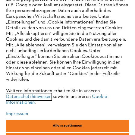
(z.B. Google oder Tealium) eingesetzt. Diese Dritten können
Ihre personenbezogenen Daten auch außerhalb des
Europäischen Wirtschaftsraums verarbeiten. Unter
Unternehmen
„Einstellungen" und „Cookie Informationen“ finden Sie
Details zu den von uns und Dritten eingesetzten Cookies.
Mit „Alle akzeptieren“ willigen Sie in die Nutzung aller
Cookies und die damit verbundene Datenverarbeitung ein.
Online Shop
Mit „Alle ablehnen“, verweigern Sie den Einsatz von allen
nicht unbedingt erforderlichen Cookies. Unter
IHR BROWSER WIRD NICHT
„Einstellungen“ können Sie einzelnen Cookies zustimmen
oder diese ablehnen. Sie können Ihre Einwilligung in den
UNTERSTÜTZT
Einsatz von einzelnen oder allen Cookies jederzeit mit
Service
Wirkung für die Zukunft unter “Cookies“ in der Fußzeile
widerrufen.
Sie nutzen einen Browser, den wir noch nicht unterstützen. Für
eine optimale Nutzung unserer Seite empfehlen wir Ihnen, zu
Weitere Informationen erhalten Sie in unseren
Datenschutzhinweisen
einem der folgenden Browser zu wechseln:
sowie in unsereren
Cookie-
Informationen
.
Allgemeine Geschäftsbedingungen
Datenschutz
Impressum
Impressum
Cookies
Rechtliche Informationen
Firefox
Chrome
Allem zustimmen