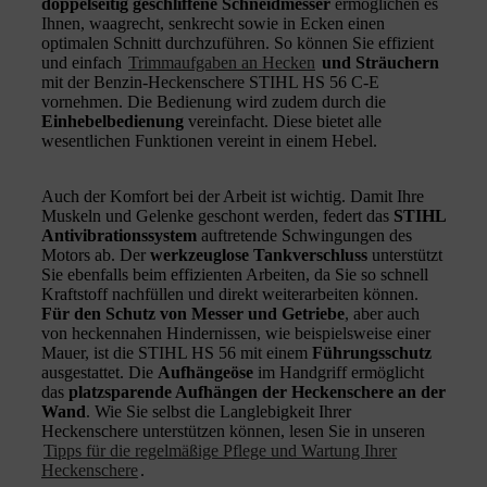
doppelseitig geschliffene Schneidmesser
ermöglichen es
Ihnen, waagrecht, senkrecht sowie in Ecken einen
optimalen Schnitt durchzuführen. So können Sie effizient
und einfach
Trimmaufgaben an Hecken
und Sträuchern
mit der Benzin-Heckenschere STIHL HS 56 C-E
vornehmen. Die Bedienung wird zudem durch die
Einhebelbedienung
vereinfacht. Diese bietet alle
wesentlichen Funktionen vereint in einem Hebel.
Auch der Komfort bei der Arbeit ist wichtig. Damit Ihre
Muskeln und Gelenke geschont werden, federt das
STIHL
Antivibrationssystem
auftretende Schwingungen des
Motors ab. Der
werkzeuglose Tankverschluss
unterstützt
Sie ebenfalls beim effizienten Arbeiten, da Sie so schnell
Kraftstoff nachfüllen und direkt weiterarbeiten können.
Für den Schutz von Messer und Getriebe
, aber auch
von heckennahen Hindernissen, wie beispielsweise einer
Mauer, ist die STIHL HS 56 mit einem
Führungsschutz
ausgestattet. Die
Aufhängeöse
im Handgriff ermöglicht
das
platzsparende Aufhängen der Heckenschere an der
Wand
. Wie Sie selbst die Langlebigkeit Ihrer
Heckenschere unterstützen können, lesen Sie in unseren
Tipps für die regelmäßige Pflege und Wartung Ihrer
Heckenschere
.