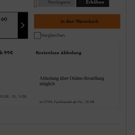
Verringern
Erhöhen
e 60
In den Warenkorb
Vergleichen
ab 99€
Kostenlose Abholung
Abholung über Online-Bestellung
möglich
10.08.
-
Di., 11.08.
Im STIHL Fachhandel ab
Mo., 10.08.