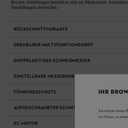
Bei den Abbildungen handelt es sich um Musterfotos. Aussehen u
Darstellungen abweichen.
RÜCKSCHNITT-VARIANTE
DREHBARER MULTIFUNKTIONSGRIFF
DOPPELSEITIGES SCHNEIDMESSER
EINSTELLBARE MESSERHUBZAHL
IHR BROW
FÜHRUNGSSCHUTZ
AUFGESCHRAUBTER SCHNITTSCHUTZ
Sie nutzen einen 
wir Ihnen, zu ein
EC-MOTOR