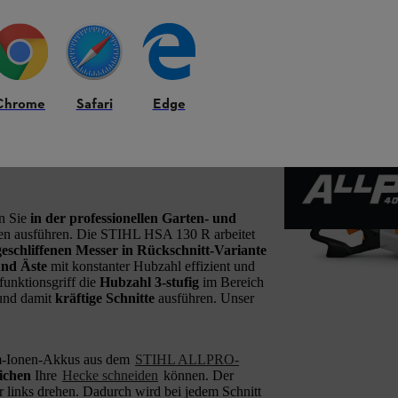
Chrome
Safari
Edge
erät für kraftvollen
n Sie
in der professionellen Garten- und
en ausführen. Die STIHL HSA 130 R arbeitet
geschliffenen Messer in Rückschnitt-Variante
und Äste
mit konstanter Hubzahl effizient und
funktionsgriff die
Hubzahl 3-stufig
im Bereich
und damit
kräftige Schnitte
ausführen. Unser
m-Ionen-Akkus aus dem
STIHL ALLPRO-
ichen
Ihre
Hecke schneiden
können. Der
r links drehen. Dadurch wird bei jedem Schnitt