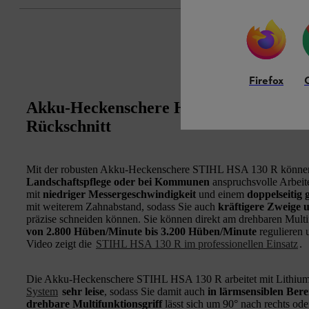
Firefox
Akku-Heckenschere HSA 130 R: Profi-G
Rückschnitt
Mit der robusten Akku-Heckenschere STIHL HSA 130 R könne
Landschaftspflege oder bei Kommunen
anspruchsvolle Arbeit
mit
niedriger Messergeschwindigkeit
und einem
doppelseitig 
mit weiterem Zahnabstand, sodass Sie auch
kräftigere Zweige 
präzise schneiden können. Sie können direkt am drehbaren Multi
von 2.800 Hüben/Minute bis 3.200 Hüben/Minute
regulieren 
Video zeigt die
STIHL HSA 130 R im professionellen Einsatz
.
Die Akku-Heckenschere STIHL HSA 130 R arbeitet mit Lithiu
System
sehr leise
, sodass Sie damit auch
in lärmsensiblen Bere
drehbare Multifunktionsgriff
lässt sich um 90° nach rechts ode