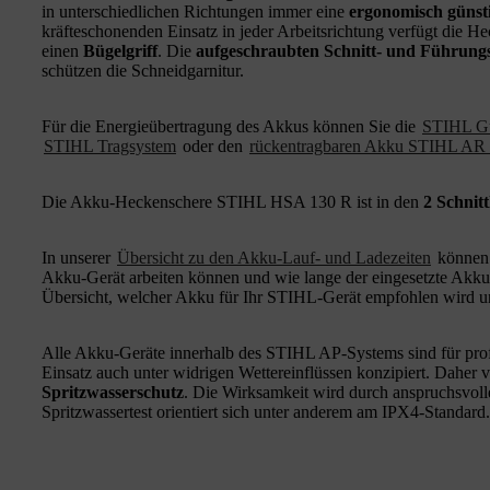
in unterschiedlichen Richtungen immer eine
ergonomisch günsti
kräfteschonenden Einsatz in jeder Arbeitsrichtung verfügt die
einen
Bügelgriff
. Die
aufgeschraubten Schnitt- und Führung
schützen die Schneidgarnitur.
Für die Energieübertragung des Akkus können Sie die
STIHL Gür
STIHL Tragsystem
oder den
rückentragbaren Akku STIHL AR
Die Akku-Heckenschere STIHL HSA 130 R ist in den
2 Schnit
In unserer
Übersicht zu den Akku-Lauf- und Ladezeiten
können 
Akku-Gerät arbeiten können und wie lange der eingesetzte Akku
Übersicht, welcher Akku für Ihr STIHL-Gerät empfohlen wird u
Alle Akku-Geräte innerhalb des STIHL AP-Systems sind für pro
Einsatz auch unter widrigen Wettereinflüssen konzipiert. Daher 
Spritzwasserschutz
. Die Wirksamkeit wird durch anspruchsvol
Spritzwassertest orientiert sich unter anderem am IPX4-Standard.