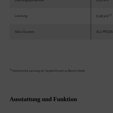
Leistungsaufnahme
0.65 kW
1
)
Leistung
0.48 kW
Akku-System
ALLPRO/A
1
)
Mechanische Leistung als Vergleichswert zu Benzin-Gerät
Ausstattung und Funktion