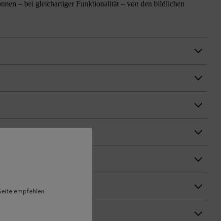
n – bei gleichartiger Funktionalität – von den bildlichen
 Seite empfehlen