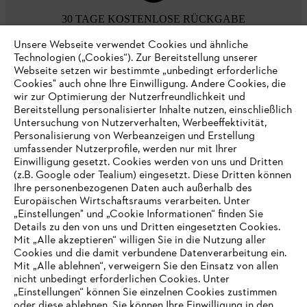
30 TAGE KOSTENLOSE RÜCKGABE
Unsere Webseite verwendet Cookies und ähnliche
Technologien („Cookies“). Zur Bereitstellung unserer
Zahlungsmöglichkeiten
Webseite setzen wir bestimmte „unbedingt erforderliche
Cookies" auch ohne Ihre Einwilligung. Andere Cookies, die
wir zur Optimierung der Nutzerfreundlichkeit und
Bereitstellung personalisierter Inhalte nutzen, einschließlich
Untersuchung von Nutzerverhalten, Werbeeffektivität,
Personalisierung von Werbeanzeigen und Erstellung
umfassender Nutzerprofile, werden nur mit Ihrer
Einwilligung gesetzt. Cookies werden von uns und Dritten
(z.B. Google oder Tealium) eingesetzt. Diese Dritten können
Ihre personenbezogenen Daten auch außerhalb des
Europäischen Wirtschaftsraums verarbeiten. Unter
Unternehmen
„Einstellungen" und „Cookie Informationen“ finden Sie
Details zu den von uns und Dritten eingesetzten Cookies.
Mit „Alle akzeptieren“ willigen Sie in die Nutzung aller
Cookies und die damit verbundene Datenverarbeitung ein.
Online Shop
Mit „Alle ablehnen“, verweigern Sie den Einsatz von allen
nicht unbedingt erforderlichen Cookies. Unter
IHR BROWSER WIRD NICHT
„Einstellungen“ können Sie einzelnen Cookies zustimmen
oder diese ablehnen. Sie können Ihre Einwilligung in den