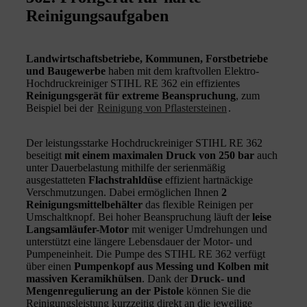
Reinigungsaufgaben
Landwirtschaftsbetriebe, Kommunen, Forstbetriebe
und Baugewerbe
haben mit dem kraftvollen Elektro-
Hochdruckreiniger STIHL RE 362 ein effizientes
Reinigungsgerät für extreme Beanspruchung
, zum
Beispiel bei der
Reinigung von Pflastersteinen
.
Der leistungsstarke Hochdruckreiniger STIHL RE 362
beseitigt
mit einem maximalen Druck von 250 bar
auch
unter Dauerbelastung mithilfe der serienmäßig
ausgestatteten
Flachstrahldüse
effizient hartnäckige
Verschmutzungen. Dabei ermöglichen Ihnen
2
Reinigungsmittelbehälter
das flexible Reinigen per
Umschaltknopf. Bei hoher Beanspruchung läuft der
leise
Langsamläufer-Motor
mit weniger Umdrehungen und
unterstützt eine längere Lebensdauer der Motor- und
Pumpeneinheit. Die Pumpe des STIHL RE 362 verfügt
über einen
Pumpenkopf aus Messing und Kolben mit
massiven Keramikhülsen
. Dank der
Druck- und
Mengenregulierung an der Pistole
können Sie die
Reinigungsleistung kurzzeitig direkt an die jeweilige