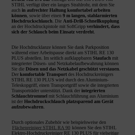
STIHL verfügt über ein langes Strahlrohr, mit dem Sie
auch
in aufrechter Haltung komfortabel arbeiten
können
, sowie über einen
9 m langen, stahlarmierten
Hochdruckschlauch
. Die
Anti-Drill-Schnellkupplung
an der Hochdruckpistole mit SoftGripp
verhindert, dass
sich der Schlauch beim Einsatz verdreht
.
Die Hochdrucklanze können Sie dank Parkposition
während einer Arbeitspause direkt am STIHL RE 130
PLUS abstellen. Im seitlich aufklappbaren
Staufach
mit
integrierter Düsen- und Netzkabelaufbewahrung können
Sie die
Düsen und das Netzkabel geschützt verstauen
.
Der
komfortable Transport
des Hochdruckreinigers
STIHL RE 130 PLUS wird durch den Aluminium-
Teleskopgriff, einen Transportgriff sowie die integrierten
Transporträder unterstützt. Dank der
integrierten
Schlauchtrommel
mit Schlauchführung aus Aluminium
ist der
Hochdruckschlauch platzsparend am Gerät
aufzubewahren
.
Durch optionales Zubehör wie beispielsweise den
Flächenreiniger STIHL RA 90
können Sie den STIHL
Elektro-Hochdruckreiniger RE 130 PLUS für vielseitige