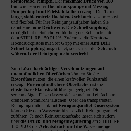
komfortabel reinigen
. Der
maximale Druck von 180
bar
wird von einer
Hochdruckpumpe mit Messing-
Pumpenkopf und Edelstahlkolben
erzeugt. Der
12 m
lange, stahlarmierte Hochdruckschlauch
ist sehr robust
und flexibel. Für Ihre Reinigungsaufgaben haben Sie
damit eine
hohe Reichweite
. Die
Schnellkupplung
ermöglicht die einfache Verbindung des Schlauchs mit
dem STIHL RE 150 PLUS. Zudem ist die Komfort-
Hochdruckpistole mit Soft-Gripp mit einer
Anti-Drill-
Schnellkupplung
ausgestattet, sodass sich der
Schlauch
während der Reinigung nicht verdreht
.
Zum Lösen
hartnäckiger Verschmutzungen auf
unempfindlichen Oberflächen
können Sie die
Rotordüse
nutzen, die einen kraftvollen Punktstrahl
erzeugt.
Für empfindlichere Oberflächen
ist die
einstellbare Flachstrahldüse
gut geeignet. Die 2
serienmäßigen Düsen lassen sich schnell und einfach am
drehbaren Strahlrohr tauschen. Über den transparenten
Reinigungsmitteltank mit
Reinigungsmittel-Dosiersystem
können Sie dem Wasserstrahl zusätzlich Reinigungsmittel
zuführen. Je nach Reinigungsaufgabe lassen sich zudem
über
die Druck- und Mengenregulierung
am STIHL RE
150 PLUS der
Arbeitsdruck und die Wassermenge