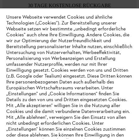
30 TAGE KOSTENLOSE RÜCKGABE
Unsere Webseite verwendet Cookies und ähnliche
Technologien („Cookies“). Zur Bereitstellung unserer
Zahlungsmöglichkeiten
Webseite setzen wir bestimmte „unbedingt erforderliche
Cookies" auch ohne Ihre Einwilligung. Andere Cookies, die
wir zur Optimierung der Nutzerfreundlichkeit und
Bereitstellung personalisierter Inhalte nutzen, einschließlich
Untersuchung von Nutzerverhalten, Werbeeffektivität,
Personalisierung von Werbeanzeigen und Erstellung
umfassender Nutzerprofile, werden nur mit Ihrer
Einwilligung gesetzt. Cookies werden von uns und Dritten
(z.B. Google oder Tealium) eingesetzt. Diese Dritten können
Ihre personenbezogenen Daten auch außerhalb des
Europäischen Wirtschaftsraums verarbeiten. Unter
Unternehmen
„Einstellungen" und „Cookie Informationen“ finden Sie
Details zu den von uns und Dritten eingesetzten Cookies.
Mit „Alle akzeptieren“ willigen Sie in die Nutzung aller
Cookies und die damit verbundene Datenverarbeitung ein.
Online Shop
Mit „Alle ablehnen“, verweigern Sie den Einsatz von allen
nicht unbedingt erforderlichen Cookies. Unter
IHR BROWSER WIRD NICHT
„Einstellungen“ können Sie einzelnen Cookies zustimmen
oder diese ablehnen. Sie können Ihre Einwilligung in den
UNTERSTÜTZT