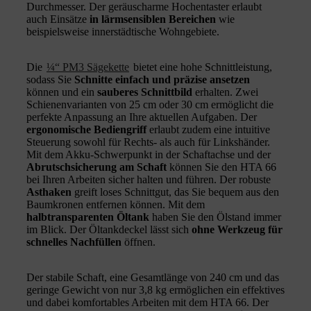
Durchmesser. Der geräuscharme Hochentaster erlaubt
auch Einsätze
in lärmsensiblen Bereichen
wie
beispielsweise innerstädtische Wohngebiete.
Die
¼“ PM3 Sägekette
bietet eine hohe Schnittleistung,
sodass Sie
Schnitte einfach und präzise ansetzen
können und ein
sauberes Schnittbild
erhalten. Zwei
Schienenvarianten von 25 cm oder 30 cm ermöglicht die
perfekte Anpassung an Ihre aktuellen Aufgaben. Der
ergonomische Bediengriff
erlaubt zudem eine intuitive
Steuerung sowohl für Rechts- als auch für Linkshänder.
Mit dem Akku-Schwerpunkt in der Schaftachse und der
Abrutschsicherung am Schaft
können Sie den HTA 66
bei Ihren Arbeiten sicher halten und führen. Der robuste
Asthaken
greift loses Schnittgut, das Sie bequem aus den
Baumkronen entfernen können. Mit dem
halbtransparenten Öltank
haben Sie den Ölstand immer
im Blick. Der Öltankdeckel lässt sich
ohne Werkzeug für
schnelles Nachfüllen
öffnen.
Der stabile Schaft, eine Gesamtlänge von 240 cm und das
geringe Gewicht von nur 3,8 kg ermöglichen ein effektives
und dabei komfortables Arbeiten mit dem HTA 66. Der