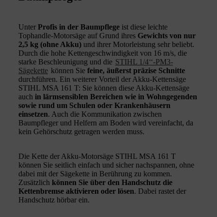
Unter
Profis in der Baumpflege
ist diese leichte
Tophandle-Motorsäge auf Grund ihres
Gewichts von nur
2,5 kg (ohne Akku)
und ihrer Motorleistung sehr beliebt.
Durch die hohe Kettengeschwindigkeit von 16 m/s, die
starke Beschleunigung und die
STIHL 1/4‘‘-PM3-
Sägekette
können Sie
feine, äußerst präzise Schnitte
durchführen. Ein weiterer Vorteil der Akku-Kettensäge
STIHL MSA 161 T: Sie können diese Akku-Kettensäge
auch
in lärmsensiblen Bereichen wie in Wohngegenden
sowie rund um Schulen oder Krankenhäusern
einsetzen
. Auch die Kommunikation zwischen
Baumpfleger und Helfern am Boden wird vereinfacht, da
kein Gehörschutz getragen werden muss.
Die Kette der Akku-Motorsäge STIHL MSA 161 T
können Sie seitlich einfach und sicher nachspannen, ohne
dabei mit der Sägekette in Berührung zu kommen.
Zusätzlich
können Sie über den Handschutz die
Kettenbremse aktivieren oder lösen
. Dabei rastet der
Handschutz hörbar ein.