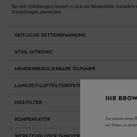
Bei den Abbildungen handelt es sich um Musterfotos. Aussehen u
Darstellungen abweichen.
SEITLICHE KETTENSPANNUNG
STIHL M-TRONIC
MENGENREGULIERBARE ÖLPUMPE
LANGZEIT-LUFTFILTERSYSTEM FÜR MOTORSÄGEN
IHR BROW
HD2-FILTER
Sie nutzen einen 
KOMPENSATOR
wir Ihnen, zu ein
WERKZEUGLOSER TANKVERSCHLUSS FÜR ÖLTANKS