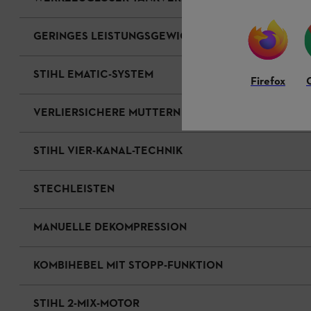
GERINGES LEISTUNGSGEWICHT
STIHL EMATIC-SYSTEM
Firefox
VERLIERSICHERE MUTTERN
STIHL VIER-KANAL-TECHNIK
STECHLEISTEN
MANUELLE DEKOMPRESSION
KOMBIHEBEL MIT STOPP-FUNKTION
STIHL 2-MIX-MOTOR