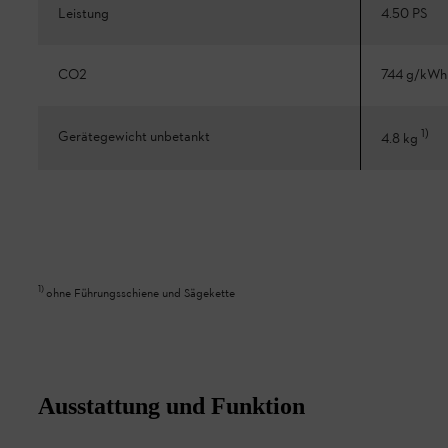
Leistung
4.50 PS
CO2
744 g/kWh
1
)
Gerätegewicht unbetankt
4.8 kg
1
)
ohne Führungsschiene und Sägekette
Ausstattung und Funktion