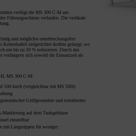
schnitten verfügt die MS 300 C-M am
e der Führungsschiene verlaufen. Die vertikale
htung.
stig und möglichst unterbrechungsfrei
 Kettenhaftöl zielgerichtet dorthin gelangt, wo
ch um bis zu 50 % reduzieren. Durch das
 verlängern sich sowohl die Einsatzzeit als
TIHL MS 300 C-M:
uf 100 km/h (vergleichbar mit MS 500i)
habung
rgonomischer Griffgeometrie und extrabreiter
-Markierung auf dem Tankgehäuse
sel einstellbar
te mit Längsrippen für weniger