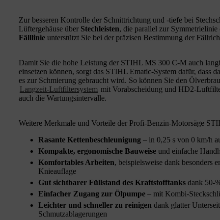
Zur besseren Kontrolle der Schnittrichtung und -tiefe bei Stech
Lüftergehäuse über
Stechleisten
, die parallel zur Symmetrielini
Fälllinie
unterstützt Sie bei der präzisen Bestimmung der Fällric
Damit Sie die hohe Leistung der STIHL MS 300 C-M auch langfri
einsetzen können, sorgt das STIHL Ematic-System dafür, dass das
es zur Schmierung gebraucht wird. So können Sie den Ölverbrau
Langzeit-Luftfiltersystem
mit Vorabscheidung und HD2-Luftfilter
auch die Wartungsintervalle.
Weitere Merkmale und Vorteile der Profi-Benzin-Motorsäge S
Rasante Kettenbeschleunigung
– in 0,25 s von 0 km/h a
Kompakte, ergonomische Bauweise
und einfache Hand
Komfortables Arbeiten
, beispielsweise dank besonders e
Knieauflage
Gut sichtbarer Füllstand des Kraftstofftanks
dank 50-%
Einfacher Zugang zur Ölpumpe
– mit Kombi-Steckschlüs
Leichter und schneller zu reinigen
dank glatter Untersei
Schmutzablagerungen