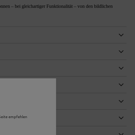
n – bei gleichartiger Funktionalität – von den bildlichen
 Seite empfehlen