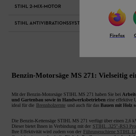
STIHL 2-MIX-MOTOR
STIHL ANTIVIBRATIONSSYSTEM
Firefox
Benzin-Motorsäge MS 271: Vielseitig ei
Mit der Benzin-Motorsäge STIHL MS 271 haben Sie bei
Arbeit
und Gartenbau sowie in Handwerksbetrieben
eine effektive 
ideal für die
Brennholzernte
und auch für das
Bauen mit Holz s
Die Benzin-Kettensäge STIHL MS 271 verfügt über einen 2,6 k
Dieser bietet Ihnen in Verbindung mit der
STIHL .325"-RS3 Pro
Ihre Effektivität wird zudem von der
Führungsschiene STIHL Li