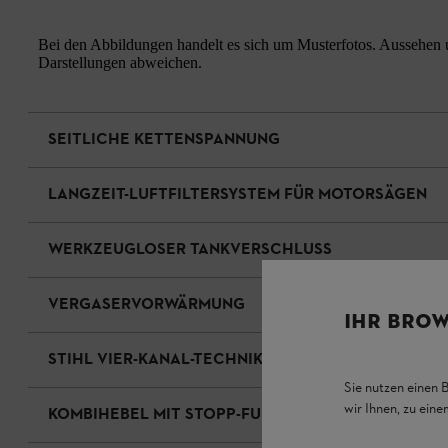
Bei den Abbildungen handelt es sich um Musterfotos. Aussehen u
Darstellungen abweichen.
SEITLICHE KETTENSPANNUNG
LANGZEIT-LUFTFILTERSYSTEM FÜR MOTORSÄGEN
WERKZEUGLOSER TANKVERSCHLUSS
VERGASERVORWÄRMUNG
IHR BROW
STIHL VIER-KANAL-TECHNIK
Sie nutzen einen 
wir Ihnen, zu ein
KOMBIHEBEL MIT STOPP-FUNKTION