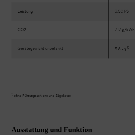
Leistung
3.50 PS
CO2
717 g/kWh
1
)
Gerätegewicht unbetankt
5.6 kg
1
)
ohne Führungsschiene und Sägekette
Ausstattung und Funktion