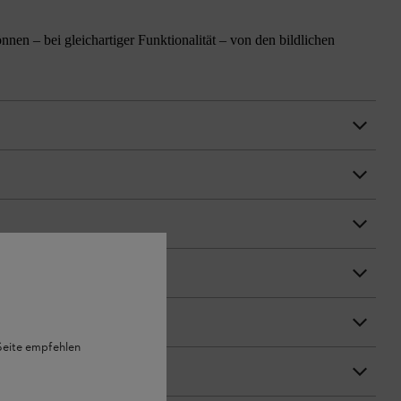
n – bei gleichartiger Funktionalität – von den bildlichen
 Seite empfehlen