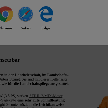
Chrome
Safari
Edge
nsetzbar
en in der Landwirtschaft, im Landschafts-
Unterstützung. Sie sind mit dieser Kettensäge
owie für die Landschaftspflege
ausgestattet.
W (3,5 PS) starken
STIHL 2-MIX-Motor
.
-Sägekette
eine
sehr gute Schnittleistung
.
ght 04
unterstützt, da die
Leichtbauweise