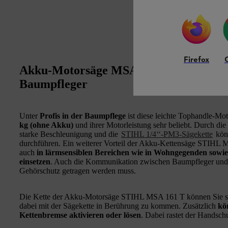
Firefox
Akku-Motorsäge MSA 161 T: Handliche
Baumpfleger
Unter
Profis in der Baumpflege
ist diese leichte Tophandle-Mo
kg (ohne Akku)
und ihrer Motorleistung sehr beliebt. Durch di
starke Beschleunigung und die
STIHL 1/4‘‘-PM3-Sägekette
kön
durchführen. Ein weiterer Vorteil der Akku-Kettensäge STIHL 
auch
in lärmsensiblen Bereichen wie in Wohngegenden sow
einsetzen
. Auch die Kommunikation zwischen Baumpfleger und 
Gehörschutz getragen werden muss.
Die Kette der Akku-Motorsäge STIHL MSA 161 T können Sie sei
dabei mit der Sägekette in Berührung zu kommen. Zusätzlich
kö
Kettenbremse aktivieren oder lösen
. Dabei rastet der Handschu