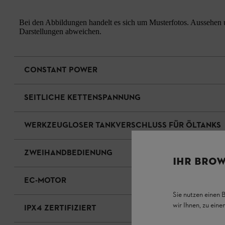
Bei den Abbildungen handelt es sich um Musterfotos. Aussehen u
Darstellungen abweichen.
CONSTANT POWER
SEITLICHE KETTENSPANNUNG
WERKZEUGLOSER TANKVERSCHLUSS FÜR ÖLTANKS
ZWEIHANDBEDIENUNG
IHR BROW
EC-MOTOR
Sie nutzen einen 
wir Ihnen, zu ein
IPX4 ZERTIFIZIERT