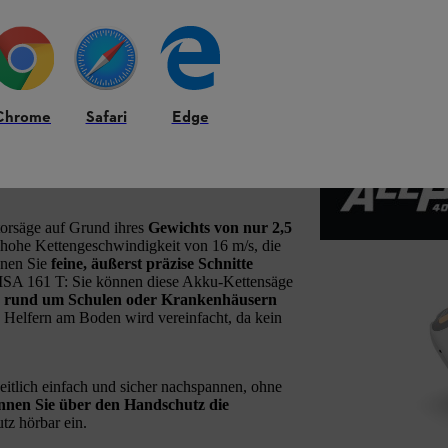
Chrome
Safari
Edge
 Profi-Akku-Säge für
torsäge auf Grund ihres
Gewichts von nur 2,5
e hohe Kettengeschwindigkeit von 16 m/s, die
nen Sie
feine, äußerst präzise Schnitte
MSA 161 T: Sie können diese Akku-Kettensäge
ie rund um Schulen oder Krankenhäusern
Helfern am Boden wird vereinfacht, da kein
tlich einfach und sicher nachspannen, ohne
nnen Sie über den Handschutz die
tz hörbar ein.