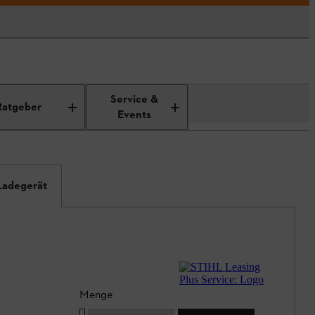
Service &
Ratgeber
Events
Ladegerät
Menge