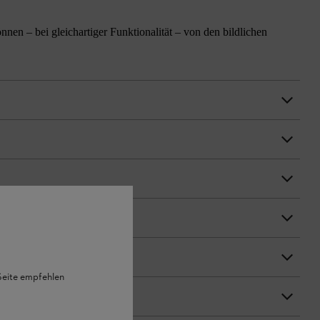
n – bei gleichartiger Funktionalität – von den bildlichen
 Seite empfehlen