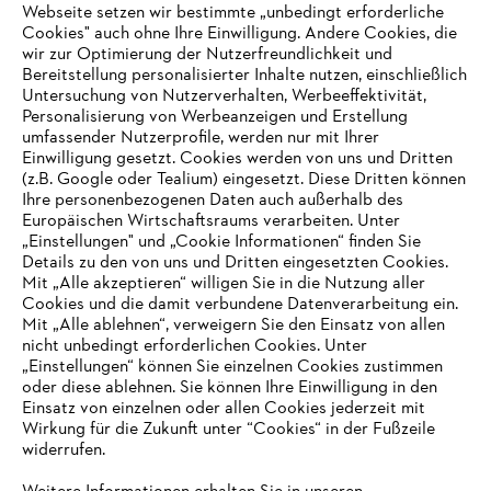
Webseite setzen wir bestimmte „unbedingt erforderliche
Cookies" auch ohne Ihre Einwilligung. Andere Cookies, die
wir zur Optimierung der Nutzerfreundlichkeit und
Bereitstellung personalisierter Inhalte nutzen, einschließlich
Untersuchung von Nutzerverhalten, Werbeeffektivität,
Personalisierung von Werbeanzeigen und Erstellung
umfassender Nutzerprofile, werden nur mit Ihrer
Einwilligung gesetzt. Cookies werden von uns und Dritten
(z.B. Google oder Tealium) eingesetzt. Diese Dritten können
Ihre personenbezogenen Daten auch außerhalb des
Europäischen Wirtschaftsraums verarbeiten. Unter
„Einstellungen" und „Cookie Informationen“ finden Sie
Details zu den von uns und Dritten eingesetzten Cookies.
Mit „Alle akzeptieren“ willigen Sie in die Nutzung aller
Cookies und die damit verbundene Datenverarbeitung ein.
Mit „Alle ablehnen“, verweigern Sie den Einsatz von allen
nicht unbedingt erforderlichen Cookies. Unter
IHR BROWSER WIRD NICHT
„Einstellungen“ können Sie einzelnen Cookies zustimmen
oder diese ablehnen. Sie können Ihre Einwilligung in den
UNTERSTÜTZT
Einsatz von einzelnen oder allen Cookies jederzeit mit
Wirkung für die Zukunft unter “Cookies“ in der Fußzeile
widerrufen.
Sie nutzen einen Browser, den wir noch nicht unterstützen. Für
eine optimale Nutzung unserer Seite empfehlen wir Ihnen, zu