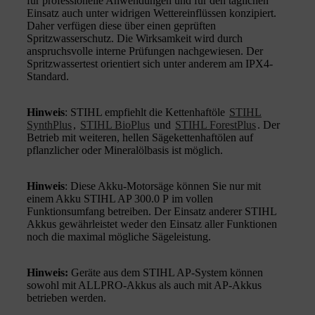
für professionelle Anwendungen und für den täglichen
Einsatz auch unter widrigen Wettereinflüssen konzipiert.
Daher verfügen diese über einen geprüften
Spritzwasserschutz. Die Wirksamkeit wird durch
anspruchsvolle interne Prüfungen nachgewiesen. Der
Spritzwassertest orientiert sich unter anderem am IPX4-
Standard.
Hinweis
: STIHL empfiehlt die Kettenhaftöle
STIHL
SynthPlus
,
STIHL BioPlus
und
STIHL ForestPlus
. Der
Betrieb mit weiteren, hellen Sägekettenhaftölen auf
pflanzlicher oder Mineralölbasis ist möglich.
Hinweis
: Diese Akku-Motorsäge können Sie nur mit
einem Akku STIHL AP 300.0 P im vollen
Funktionsumfang betreiben. Der Einsatz anderer STIHL
Akkus gewährleistet weder den Einsatz aller Funktionen
noch die maximal mögliche Sägeleistung.
Hinweis:
Geräte aus dem STIHL AP-System können
sowohl mit ALLPRO-Akkus als auch mit AP-Akkus
betrieben werden.