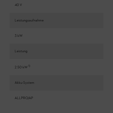
40 V
Leistungsaufnahme
3 kW
Leistung
1
)
2.50 kW
Akku-System
ALLPRO/AP