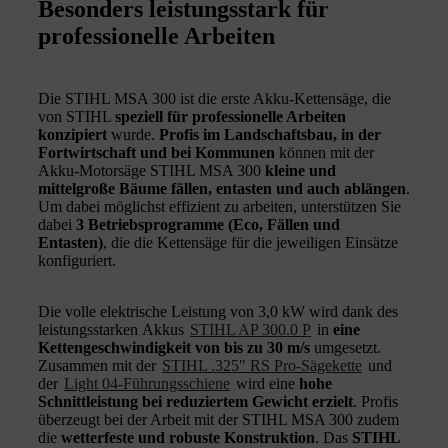
Besonders leistungsstark für
professionelle Arbeiten
Die STIHL MSA 300 ist die erste Akku-Kettensäge, die
von STIHL
speziell für professionelle Arbeiten
konzipiert
wurde.
Profis im Landschaftsbau, in der
Fortwirtschaft und bei Kommunen
können mit der
Akku-Motorsäge STIHL MSA 300
kleine und
mittelgroße Bäume fällen, entasten und auch ablängen
.
Um dabei möglichst effizient zu arbeiten, unterstützen Sie
dabei
3 Betriebsprogramme (Eco, Fällen und
Entasten)
, die die Kettensäge für die jeweiligen Einsätze
konfiguriert.
Die volle elektrische Leistung von 3,0 kW wird dank des
leistungsstarken Akkus
STIHL AP 300.0 P
in
eine
Kettengeschwindigkeit von bis zu 30 m/s
umgesetzt.
Zusammen mit der
STIHL .325" RS Pro-Sägekette
und
der
Light 04-Führungsschiene
wird eine
hohe
Schnittleistung bei reduziertem Gewicht erzielt
. Profis
überzeugt bei der Arbeit mit der STIHL MSA 300 zudem
die
wetterfeste und robuste Konstruktion
. Das
STIHL