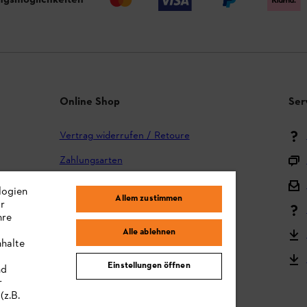
ngsmöglichkeiten
Online Shop
Ser
Vertrag widerrufen / Retoure
Zahlungsarten
Versand und Lieferung
logien
Allem zustimmen
ir
Reklamation und Garantie
hre
Alle ablehnen
STIHL Kooperationsprogramm
nhalte
STIHL Bedienungsanleitungen
Einstellungen öffnen
nd
r
MY STIHL
(z.B.