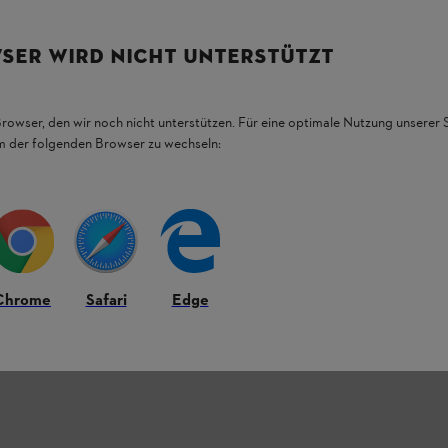
gt Ihnen per LED an, wie weit der Ladevorgang
er
Kabelaufwicklung
können Sie auch
an der
SER WIRD NICHT UNTERSTÜTZT
 unserem STIHL Ratgeber zu
Lithium-Ionen-
Browser, den wir noch nicht unterstützen. Für eine optimale Nutzung unserer
em der folgenden Browser zu wechseln:
l mit ALLPRO-Geräten als auch mit AP-
Chrome
Safari
Edge