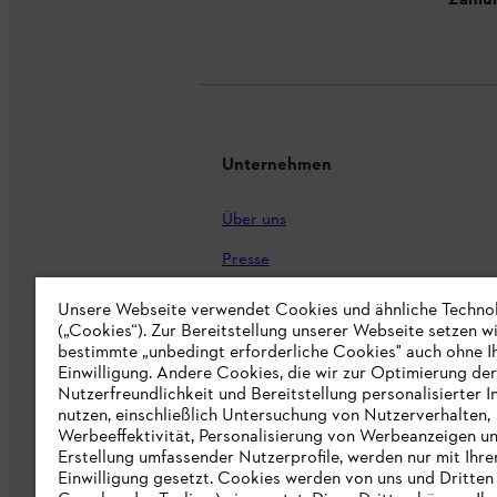
Zahlu
Unternehmen
Über uns
Presse
Karriere
Unsere Webseite verwendet Cookies und ähnliche Techno
(„Cookies“). Zur Bereitstellung unserer Webseite setzen w
STIHL Markenshop
bestimmte „unbedingt erforderliche Cookies" auch ohne I
Einwilligung. Andere Cookies, die wir zur Optimierung der
Nachhaltigkeit
Nutzerfreundlichkeit und Bereitstellung personalisierter I
nutzen, einschließlich Untersuchung von Nutzerverhalten,
STIHL Hinweisgebersystem
Werbeeffektivität, Personalisierung von Werbeanzeigen u
Erstellung umfassender Nutzerprofile, werden nur mit Ihre
Informationen für Lieferunternehmen
Einwilligung gesetzt. Cookies werden von uns und Dritten 