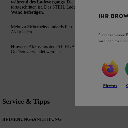
während des Ladevorgangs
. Die Betriebszustandsanzeige zei
fortgeschritten ist. Das STIHL Ladegeräte AL 301 mit praktisch
Wand befestigen
.
IHR BROW
Mehr zu Sicherheitsstandards für unsere Akkus erfahren Sie in
Akku laden
.
Sie nutzen einen 
wir Ihnen, zu ein
Hinweis:
Akkus aus dem STIHL ALLPRO-System können sowoh
Geräten verwendet werden.
Firefox
Service & Tipps
BEDIENUNGSANLEITUNG