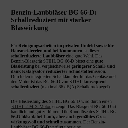
Benzin-Laubbläser BG 66-D:
Schallreduziert mit starker
Blaswirkung
Für
Reinigungsarbeiten im privaten Umfeld sowie für
Hausmeistereien und bei Kommunen
ist dieser
schallreduzierte Laubbläser
eine gute Wahl. Das
Benzin-Blasgerät STIHL BG 66-D bietet eine
gute
Blasleistung
bei vergleichsweise
geringerer Schall- und
dank Katalysator reduzierter Schadstoffemission
.
Durch den integrierten Schalldämpfer für das Gebläse und
den Motor ist das BG 66-D von STIHL
konsequent
schallreduziert
(maximal 86 dB(A) Schalldruckpegel).
Die Blasleistung des STIHL BG 66-D wird durch einen
STIHL 2-MIX-Motor
erzeugt. Das Blasgerät BG 66-D ist
handlich und gut zu führen. Die Runddüse des STIHL BG
66-D
bläst dabei Laub, aber auch gemähtes Gras
wirkungsvoll und schnell zusammen
. Der Benzin-
Laubbläser BG 66-D verfügt über eine