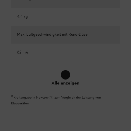
4.4 kg
Max. Luftgeschwindigkeit mit Rund-Düse
62 m/s
Alle anzeigen
1
)
Kraftangabe in Newton (N) zum Vergleich der Leistung von
Blasgeräten