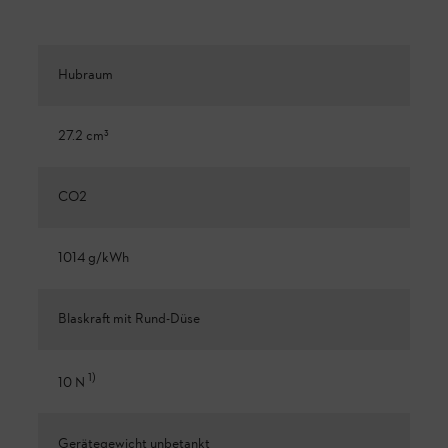
Hubraum
27.2 cm³
CO2
1014 g/kWh
Blaskraft mit Rund-Düse
1
)
10 N
Gerätegewicht unbetankt