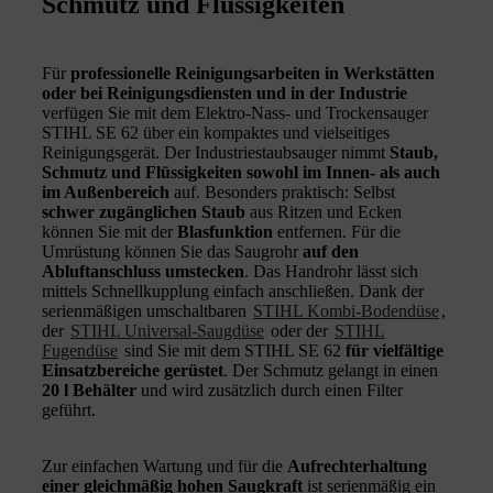
Schmutz und Flüssigkeiten
Für
professionelle Reinigungsarbeiten in Werkstätten
oder bei Reinigungsdiensten und in der Industrie
verfügen Sie mit dem Elektro-Nass- und Trockensauger
STIHL SE 62 über ein kompaktes und vielseitiges
Reinigungsgerät. Der Industriestaubsauger nimmt
Staub,
Schmutz und Flüssigkeiten sowohl im Innen- als auch
im Außenbereich
auf. Besonders praktisch: Selbst
schwer zugänglichen Staub
aus Ritzen und Ecken
können Sie mit der
Blasfunktion
entfernen. Für die
Umrüstung können Sie das Saugrohr
auf den
Abluftanschluss umstecken
. Das Handrohr lässt sich
mittels Schnellkupplung einfach anschließen. Dank der
serienmäßigen umschaltbaren
STIHL Kombi-Bodendüse
,
der
STIHL Universal-Saugdüse
oder der
STIHL
Fugendüse
sind Sie mit dem STIHL SE 62
für vielfältige
Einsatzbereiche gerüstet
. Der Schmutz gelangt in einen
20 l Behälter
und wird zusätzlich durch einen Filter
geführt.
Zur einfachen Wartung und für die
Aufrechterhaltung
einer gleichmäßig hohen Saugkraft
ist serienmäßig ein