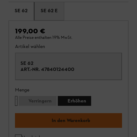
SE 62
SE 62 E
199,00 €
Alle Preise enthalten 19% MwSt.
Artikel wählen
SE 62
ART.-NR.
47840124400
Menge
Verringern
Erhöhen
In den Warenkorb