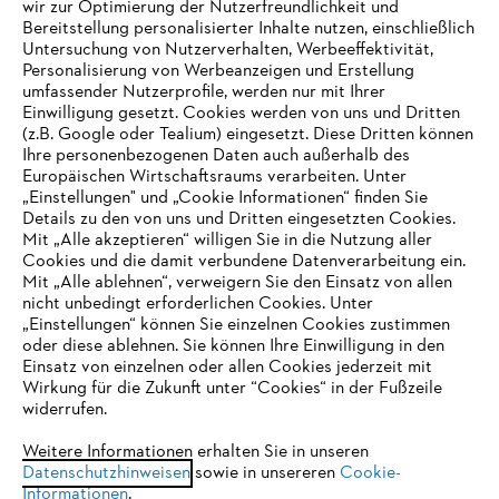
wir zur Optimierung der Nutzerfreundlichkeit und
Bereitstellung personalisierter Inhalte nutzen, einschließlich
Untersuchung von Nutzerverhalten, Werbeeffektivität,
Personalisierung von Werbeanzeigen und Erstellung
umfassender Nutzerprofile, werden nur mit Ihrer
Einwilligung gesetzt. Cookies werden von uns und Dritten
(z.B. Google oder Tealium) eingesetzt. Diese Dritten können
Ihre personenbezogenen Daten auch außerhalb des
Europäischen Wirtschaftsraums verarbeiten. Unter
Unternehmen
„Einstellungen" und „Cookie Informationen“ finden Sie
Details zu den von uns und Dritten eingesetzten Cookies.
Mit „Alle akzeptieren“ willigen Sie in die Nutzung aller
Cookies und die damit verbundene Datenverarbeitung ein.
Online Shop
Mit „Alle ablehnen“, verweigern Sie den Einsatz von allen
nicht unbedingt erforderlichen Cookies. Unter
IHR BROWSER WIRD NICHT
„Einstellungen“ können Sie einzelnen Cookies zustimmen
oder diese ablehnen. Sie können Ihre Einwilligung in den
UNTERSTÜTZT
Einsatz von einzelnen oder allen Cookies jederzeit mit
Service
Wirkung für die Zukunft unter “Cookies“ in der Fußzeile
widerrufen.
Sie nutzen einen Browser, den wir noch nicht unterstützen. Für
eine optimale Nutzung unserer Seite empfehlen wir Ihnen, zu
Weitere Informationen erhalten Sie in unseren
Datenschutzhinweisen
einem der folgenden Browser zu wechseln:
sowie in unsereren
Cookie-
Informationen
.