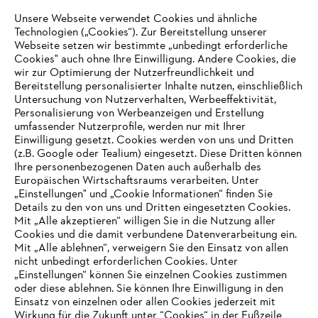
Unsere Webseite verwendet Cookies und ähnliche
Technologien („Cookies“). Zur Bereitstellung unserer
Zahlungsmöglichkeiten
Webseite setzen wir bestimmte „unbedingt erforderliche
Cookies" auch ohne Ihre Einwilligung. Andere Cookies, die
wir zur Optimierung der Nutzerfreundlichkeit und
Bereitstellung personalisierter Inhalte nutzen, einschließlich
Untersuchung von Nutzerverhalten, Werbeeffektivität,
Personalisierung von Werbeanzeigen und Erstellung
umfassender Nutzerprofile, werden nur mit Ihrer
Einwilligung gesetzt. Cookies werden von uns und Dritten
(z.B. Google oder Tealium) eingesetzt. Diese Dritten können
Ihre personenbezogenen Daten auch außerhalb des
Europäischen Wirtschaftsraums verarbeiten. Unter
Unternehmen
„Einstellungen" und „Cookie Informationen“ finden Sie
Details zu den von uns und Dritten eingesetzten Cookies.
Mit „Alle akzeptieren“ willigen Sie in die Nutzung aller
Cookies und die damit verbundene Datenverarbeitung ein.
Online Shop
Mit „Alle ablehnen“, verweigern Sie den Einsatz von allen
nicht unbedingt erforderlichen Cookies. Unter
IHR BROWSER WIRD NICHT
„Einstellungen“ können Sie einzelnen Cookies zustimmen
oder diese ablehnen. Sie können Ihre Einwilligung in den
UNTERSTÜTZT
Einsatz von einzelnen oder allen Cookies jederzeit mit
Service
Wirkung für die Zukunft unter “Cookies“ in der Fußzeile