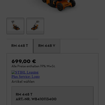
RM 448 T
RM 448 V
699,00 €
Alle Preise enthalten 19% MwSt.
Artikel wählen
RM 448 T
ART.-NR.
WB410113400