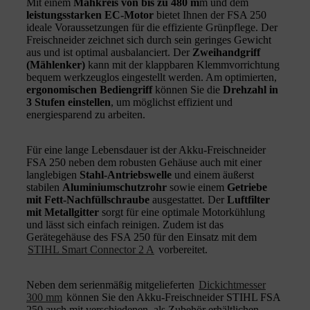
Mit einem
Mähkreis von bis zu 480 m
m und dem
leistungsstarken
EC-Motor
bietet Ihnen der FSA 250
ideale Voraussetzungen für die effiziente Grünpflege. Der
Freischneider zeichnet sich durch sein geringes Gewicht
aus und ist optimal ausbalanciert. Der
Zweihandgriff
(Mählenker)
kann mit der klappbaren Klemmvorrichtung
bequem werkzeuglos eingestellt werden. Am optimierten,
ergonomischen Bediengriff
können Sie die
Drehzahl in
3 Stufen einstellen
, um möglichst effizient und
energiesparend zu arbeiten.
Für eine lange Lebensdauer ist der Akku-Freischneider
FSA 250 neben dem robusten Gehäuse auch mit einer
langlebigen
Stahl-Antriebswelle
und einem äußerst
stabilen
Aluminiumschutzrohr
sowie einem
Getriebe
mit Fett-Nachfüllschraube
ausgestattet. Der
Luftfilter
mit Metallgitter
sorgt für eine optimale Motorkühlung
und lässt sich einfach reinigen. Zudem ist das
Gerätegehäuse des FSA 250 für den Einsatz mit dem
STIHL Smart Connector 2 A
vorbereitet.
Neben dem serienmäßig mitgelieferten
Dickichtmesser
300 mm
können Sie den Akku-Freischneider STIHL FSA
250 auch mit verschiedenen, als Zubehör erhältlichen