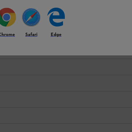
nd die konkrete Anbringung der Ausstattungsmerkmale am Produkt könne
Chrome
Safari
Edge