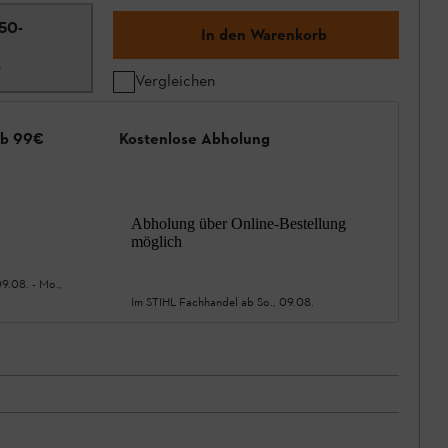
50-
In den Warenkorb
0
Vergleichen
ab 99€
Kostenlose Abholung
Abholung über Online-Bestellung
möglich
09.08.
-
Mo.,
Im STIHL Fachhandel ab
So., 09.08.