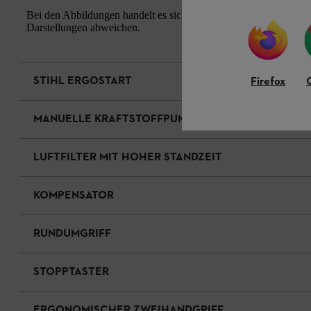
Bei den Abbildungen handelt es sich um Musterfotos. Aussehen u
Darstellungen abweichen.
STIHL ERGOSTART
Firefox
MANUELLE KRAFTSTOFFPUMPE
LUFTFILTER MIT HOHER STANDZEIT
KOMPENSATOR
RUNDUMGRIFF
STOPPTASTER
ERGONOMISCHER ZWEIHANDGRIFF