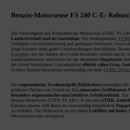
Benzin-Motorsense FS 240 C-E: Robust
Die Vielseitigkeit und Robustheit der Motorsense STIHL FS 240 C
Landwirtschaft und im Gartenbau
. Der leistungsstarke
STIHL
Verhältnis von Schnittleistung und geringem Verbrauch. Durch 
lange Einsätze ohne große Unterbrechungen durchführen. Beson
ErgoStart
, der das Starten des Geräts besonders einfach macht. 
wiederaufnehmen, unterstützt Sie der integrierte
Stopptaster
dabe
der Arbeit fortzufahren. Um möglichst
effektiv zähes Gras, G
ist diese Benzin-Motorsense serienmäßig mit dem
STIHL Dickic
Der
ergonomische Zweihandgriff (Mählenker)
unterstützt die
größeren Flächen von Vorteil ist. Das
innovative Griffelemen
besonders ergonomisches und intuitives Arbeitserlebnis
. Zur
Benzin-Motorsense STIHL FS 240 C-E mit dem
STIHL Antivib
Einsätze planen, hilft Ihnen der serienmäßig mitgelieferte
Doppel
zu verteilen. Die Motorsense ist mit einem
Luftfilter mit hoher 
Wechselintervalle ermöglicht.