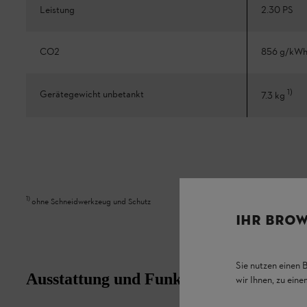
Leistung
2.30 PS
CO2
856 g/kW
1
)
Gerätegewicht unbetankt
7.3 kg
1
)
ohne Schneidwerkzeug und Schutz
IHR BROW
Sie nutzen einen 
Ausstattung und Funktion
wir Ihnen, zu ein