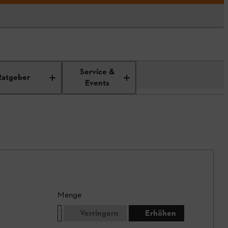
Service &
Ratgeber
Events
Menge
Verringern
Erhöhen