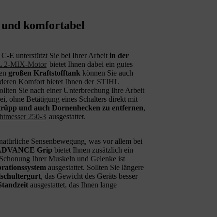
 und komfortabel
-E unterstützt Sie bei Ihrer Arbeit
in der
 2-MIX-Motor
bietet Ihnen dabei ein gutes
den
großen Kraftstofftank
können Sie auch
deren Komfort bietet Ihnen der
STIHL
Sollten Sie nach einer Unterbrechung Ihre Arbeit
i, ohne Betätigung eines Schalters direkt mit
estrüpp und auch Dornenhecken zu entfernen
,
htmesser 250-3
ausgestattet.
 natürliche Sensenbewegung, was vor allem bei
t ADVANCE Grip
bietet Ihnen zusätzlich ein
 Schonung Ihrer Muskeln und Gelenke ist
rationssystem
ausgestattet. Sollten Sie längere
schultergurt
, das Gewicht des Geräts besser
Standzeit
ausgestattet, das Ihnen lange