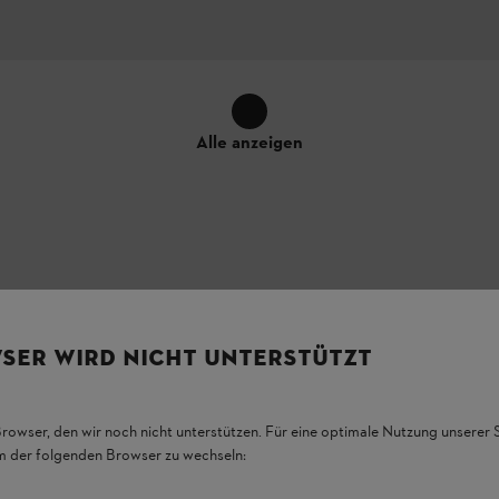
Alle anzeigen
SER WIRD NICHT UNTERSTÜTZT
nd die konkrete Anbringung der Ausstattungsmerkmale am Produkt könne
Browser, den wir noch nicht unterstützen. Für eine optimale Nutzung unserer
em der folgenden Browser zu wechseln: