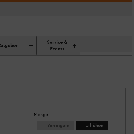
Service &
Ratgeber
Events
Menge
Verringern
Erhöhen