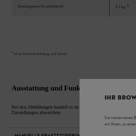
1
)
Gerätegewicht unbetankt
5.1 kg
1
)
ohne Schneidwerkzeug und Schutz
Ausstattung und Funktion
IHR BROW
Bei den Abbildungen handelt es sich um Musterfotos. Aussehen u
Darstellungen abweichen.
Sie nutzen einen 
wir Ihnen, zu ein