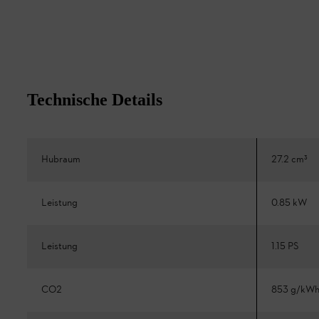
Technische Details
Hubraum
27.2 cm³
Leistung
0.85 kW
Leistung
1.15 PS
CO2
853 g/kW