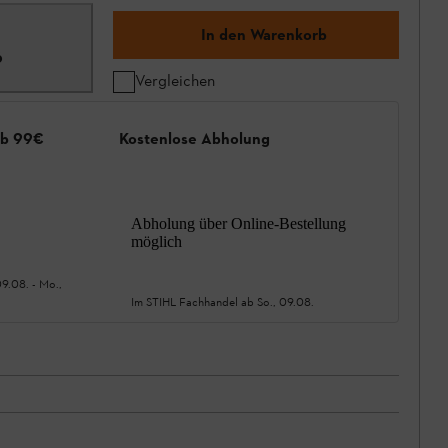
In den Warenkorb
6
Vergleichen
ab 99€
Kostenlose Abholung
Abholung über Online-Bestellung
möglich
09.08.
-
Mo.,
Im STIHL Fachhandel ab
So., 09.08.