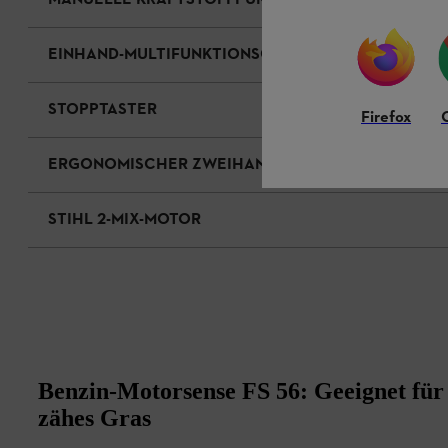
MANUELLE KRAFTSTOFFPUMPE
EINHAND-MULTIFUNKTIONSGRIFF
STOPPTASTER
Firefox
ERGONOMISCHER ZWEIHANDGRIFF
STIHL 2-MIX-MOTOR
Benzin-Motorsense FS 56: Geeignet für
zähes Gras