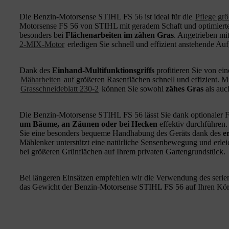
Die Benzin-Motorsense STIHL FS 56 ist ideal für die
Pflege grö
Motorsense FS 56 von STIHL mit geradem Schaft und optimierte
besonders bei
Flächenarbeiten im zähen Gras
. Angetrieben mi
2-MIX-Motor
erledigen Sie schnell und effizient anstehende Au
Dank des
Einhand-Multifunktionsgriffs
profitieren Sie von ei
Mäharbeiten
auf größeren Rasenflächen schnell und effizient. M
Grasschneideblatt 230-2
können Sie sowohl
zähes Gras
als au
Die Benzin-Motorsense STIHL FS 56 lässt Sie dank optionaler
um Bäume, an Zäunen oder bei Hecken
effektiv durchführen.
Sie eine besonders bequeme Handhabung des Geräts dank des
e
Mählenker unterstützt eine natürliche Sensenbewegung und erleic
bei größeren Grünflächen auf Ihrem privaten Gartengrundstück.
Bei längeren Einsätzen empfehlen wir die Verwendung des serienm
das Gewicht der Benzin-Motorsense STIHL FS 56 auf Ihren Körper