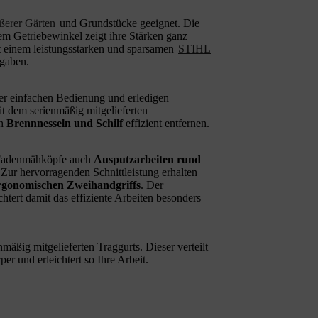
ßerer Gärten
und Grundstücke geeignet. Die
m Getriebewinkel zeigt ihre Stärken ganz
t einem leistungsstarken und sparsamen
STIHL
fgaben.
ner einfachen Bedienung und erledigen
it dem serienmäßig mitgelieferten
ch
Brennnesseln und Schilf
effizient entfernen.
 Fadenmähköpfe auch
Ausputzarbeiten rund
 Zur hervorragenden Schnittleistung erhalten
rgonomischen Zweihandgriffs
. Der
htert damit das effiziente Arbeiten besonders
äßig mitgelieferten Traggurts. Dieser verteilt
 und erleichtert so Ihre Arbeit.