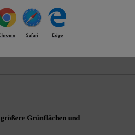
Chrome
Safari
Edge
 größere Grünflächen und