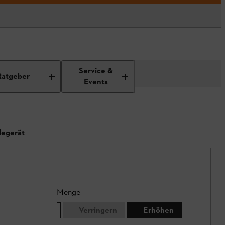
Service &
Ratgeber
Events
degerät
Menge
Verringern
Erhöhen