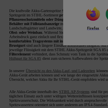
Die kraftvolle Akku-Gartenspritze STIHL SGA 85 mit
Messing
Spritzgerät im STIHL-Sortiment
professionelle Anwender
beim 
Pflanzenschutzmitteln oder Dünger
.
Hoher Arbeitsdruck
und
Behälter mit Füllstandsanzeige
machen das rückentragbare STI
Firefox
Landschaftsgärtner und Landwirte, auch
für herausfordernde 
Obst- oder Weinbau
. Während Sie die 6,2 kg leichte Druckspr
Arbeitsdruck ganz einfach und flexibel von 1 bar bis 6 bar per 
komfortablen Tragsystems mit individuell einstellbaren Rü
Brustgurt
sind auch längere Einsätze komfortabel möglich. Mit
jeweilige Flüssigkeit mit dem STIHL Akku-Spritzgerät SGA 85 d
Filterelement
verhindert, dass Schmutz vom Tank in die Sprühla
Hüftgurt für SGA 85
dient zum sicheren Aufbewahren der Spritz
In unserer
Übersicht zu den Akku-Lauf- und Ladezeiten
können 
Akku-Gerät arbeiten können und wie lange der eingesetzte Akku
Übersicht, welcher Akku für Ihr STIHL-Gerät empfohlen wird u
Alle Akku-Geräte innerhalb des
STIHL AP-Systems
sind für pr
täglichen Einsatz auch unter widrigen Wettereinflüssen konzipier
Spritzwasserschutz. Die Wirksamkeit wird durch anspruchsvolle
Spritzwassertest orientiert sich unter anderem am IPX4-Standard.