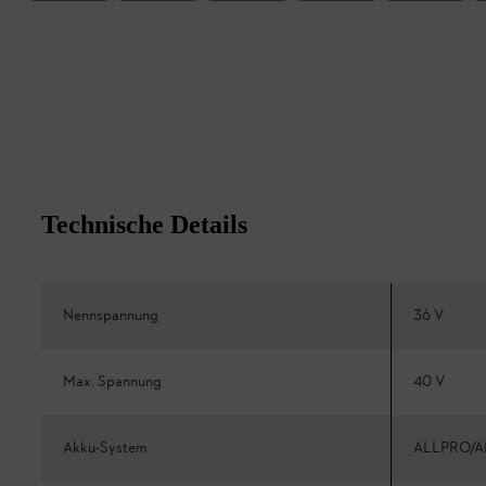
Technische Details
Nennspannung
36 V
Max. Spannung
40 V
Akku-System
ALLPRO/A