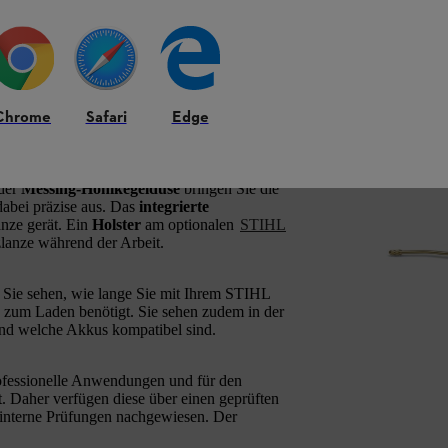
-Lanze
unterstützt als erstes akkubetriebenes
effizienten
Ausbringen von
 der große,
17 l fassende, transparente
HL SGA 85 zum idealen Begleiter für
Chrome
Safari
Edge
Aufgaben in großen Flächenkulturen wie im
itze auf dem Rücken tragen, können Sie den
Drehregler anpassen. Dank des besonders
ckengurten und höhenverstellbarem
 der
Messing-Hohlkegeldüse
bringen Sie die
abei präzise aus. Das
integrierte
nze gerät. Ein
Holster
am optionalen
STIHL
lanze während der Arbeit.
Sie sehen, wie lange Sie mit Ihrem STIHL
 zum Laden benötigt. Sie sehen zudem in der
nd welche Akkus kompatibel sind.
ofessionelle Anwendungen und für den
t. Daher verfügen diese über einen geprüften
 interne Prüfungen nachgewiesen. Der