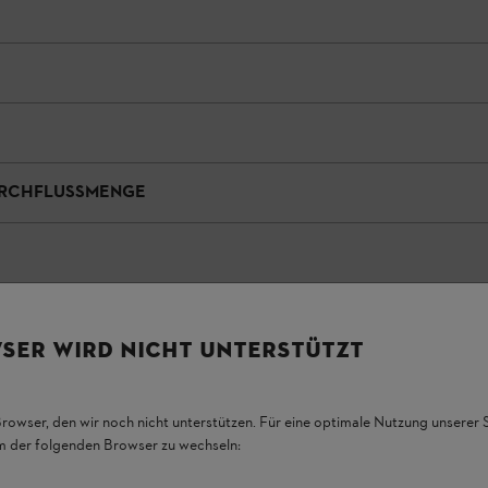
URCHFLUSSMENGE
SER WIRD NICHT UNTERSTÜTZT
Browser, den wir noch nicht unterstützen. Für eine optimale Nutzung unserer
 85: Leistungsstark und
em der folgenden Browser zu wechseln:
einbau