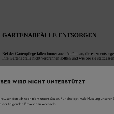
GARTENABFÄLLE ENTSORGEN
Bei der Gartenpflege fallen immer auch Abfälle an, die es zu entsor
Ihre Gartenabfälle nicht verbrennen sollten und wie Sie sie stattdess
Mehr zum Thema Gartenabfälle entsorgen
SER WIRD NICHT UNTERSTÜTZT
Browser, den wir noch nicht unterstützen. Für eine optimale Nutzung unserer
em der folgenden Browser zu wechseln: