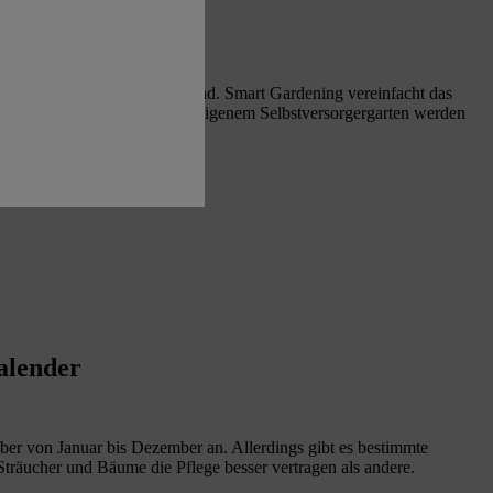
keit und Technik im Vordergrund. Smart Gardening vereinfacht das
ank Regenwassernutzung und eigenem Selbstversorgergarten werden
alender
 über von Januar bis Dezember an. Allerdings gibt es bestimmte
träucher und Bäume die Pflege besser vertragen als andere.