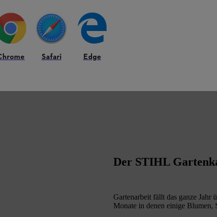
AKTUELLE GARTENTRENDS
Dieses Jahr bietet viele Trends im Garten – dabei stehen Nachhaltig
Gärtnern und sorgt zum Beispiel für eine optimale Bewässerung. D
Chrome
Safari
Edge
vorhandene Ressourcen ausgeschöpft.
Mehr über die aktuellen Gartentrends lesen
Der STIHL Gartenk
Gartenarbeit fällt das ganze Jahr
Monate in denen einige Blumen, S