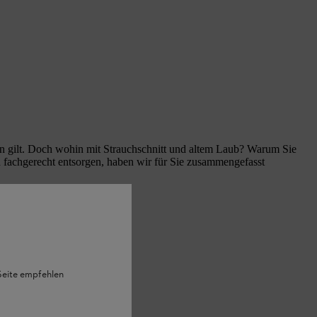
gen gilt. Doch wohin mit Strauchschnitt und altem Laub? Warum Sie
en fachgerecht entsorgen, haben wir für Sie zusammengefasst
 Seite empfehlen