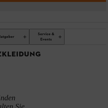
nliche
Merkmale der STIHL
Service &
g
Schutzkleidung
Ratgeber
Events
ZKLEIDUNG
inden
lten Sie