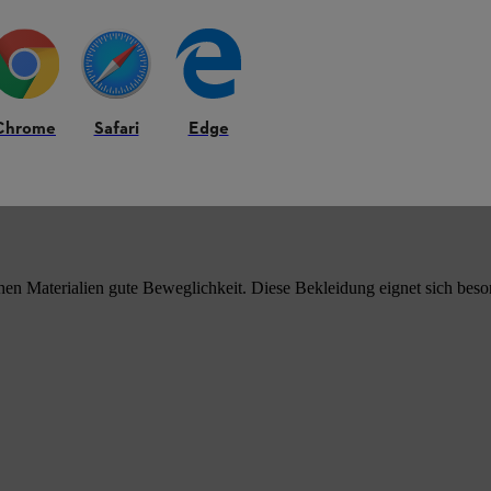
 auch ohne hohen Stretch-Anteil.
Chrome
Safari
Edge
chen Materialien gute Beweglichkeit. Diese Bekleidung eignet sich beso