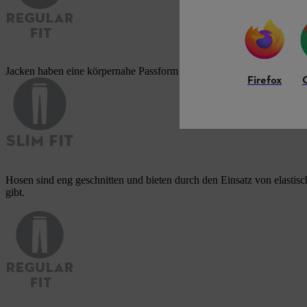
Jacken haben eine körpernahe Passform und bieten Bewegungsfreiheit
Firefox
Hosen sind eng geschnitten und bieten durch den Einsatz von elastis
gibt.