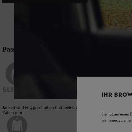
Passformen
IHR BROW
Jacken sind eng geschnitten und bieten durch den Einsatz von elastis
Falten gibt.
Sie nutzen einen 
wir Ihnen, zu ein