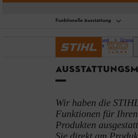
Funktionelle Ausstattung
Schnittschutz
Startseite
Ratgeber und
Original S
Projekte
Passformen
Funktionelle Ausstattung
AUSSTATTUNGSM
Materialbeschaffenheit
Weiterer Arbeitsschutz
Wir haben die STIHL
Funktionen für Ihre
Produkten ausgestat
Sie direkt am Produk