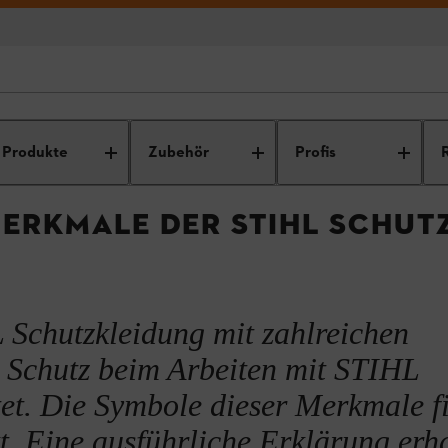
TIHL: Zubehör, Ersatzteile
Arbeitssicherheit
Arbeitsschutz: Persö
und Service
Schutzausrüstun
Produkte
Zubehör
Profis
ERKMALE DER STIHL SCHUT
 Schutzkleidung mit zahlreichen
n Schutz beim Arbeiten mit STIHL
tet. Die Symbole dieser Merkmale f
t. Eine ausführliche Erklärung erha