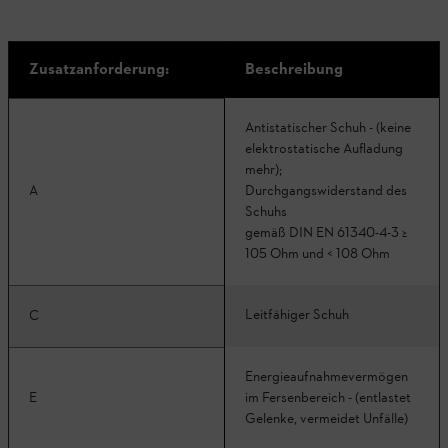
Zusatzanforderung:
Beschreibung
Antistatischer Schuh - (keine
elektrostatische Aufladung
mehr);
A
Durchgangswiderstand des
Schuhs
gemäß DIN EN 61340-4-3 ≥
105 Ohm und < 108 Ohm
Leitfähiger Schuh
C
Energieaufnahmevermögen
E
im Fersenbereich - (entlastet
Gelenke, vermeidet Unfälle)