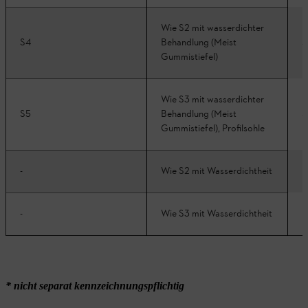
Wie S2 mit wasserdichter
A
S4
Behandlung (Meist
Gummistiefel)
Wie S3 mit wasserdichter
A
S5
Behandlung (Meist
Gummistiefel), Profilsohle
-
Wie S2 mit Wasserdichtheit
-
Wie S3 mit Wasserdichtheit
* nicht separat kennzeichnungspflichtig