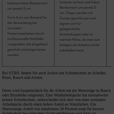
hinteren rechten und linken
U
hinteren linken Beinbereich
Beinbereich um jeweils 5
B
um jeweils 5 cm.
cm. Chaps werden mit
F
Form A ist zum Beispiel für
Gurten geschlossen und
d
die Verwendung bei
eignen sich für
A
normalen
gelegentliche
M
Holzerntearbeiten durch
Anwendungen oder im
o
professionelle Holzfäller
warmen Klima, da man zum
A
vorgesehen, die eingehend
Anlegen die Arbeitsschuhe
v
geschult und eingewiesen
anbehalten kann.
wurden.
Bei STIHL finden Sie auch Jacken mit Schnittschutz an Schulter,
Brust, Bauch und Armen.
Diese wird hauptsächlich für die Arbeit mit der Motorsäge in Bauch
oder Brusthöhe eingesetzt. Eine Waldarbeitsjacke hat normalweise
keinen Schnittschutz, unterscheidet sich aber von einer normalen
Arbeitsjacke durch einen hohen Anteil an Warnfarben. Ein
Warnorange-Anteil von mindestens 30 Prozent sorgt für bessere
Sichtbarkeit bei schlechten Sichtverhältnissen und trägt zur