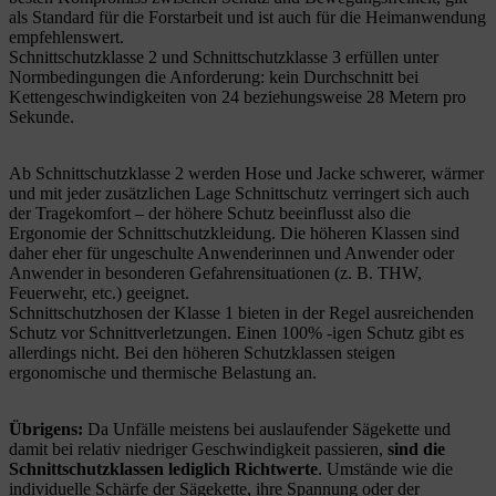
als Standard für die Forstarbeit und ist auch für die Heimanwendung
empfehlenswert.
Schnittschutzklasse 2 und Schnittschutzklasse 3 erfüllen unter
Normbedingungen die Anforderung: kein Durchschnitt bei
Kettengeschwindigkeiten von 24 beziehungsweise 28 Metern pro
Sekunde.
Ab Schnittschutzklasse 2 werden Hose und Jacke schwerer, wärmer
und mit jeder zusätzlichen Lage Schnittschutz verringert sich auch
der Tragekomfort – der höhere Schutz beeinflusst also die
Ergonomie der Schnittschutzkleidung. Die höheren Klassen sind
daher eher für ungeschulte Anwenderinnen und Anwender oder
Anwender in besonderen Gefahrensituationen (z. B. THW,
Feuerwehr, etc.) geeignet.
Schnittschutzhosen der Klasse 1 bieten in der Regel ausreichenden
Schutz vor Schnittverletzungen. Einen 100% -igen Schutz gibt es
allerdings nicht. Bei den höheren Schutzklassen steigen
ergonomische und thermische Belastung an.
Übrigens:
Da Unfälle meistens bei auslaufender Sägekette und
damit bei relativ niedriger Geschwindigkeit passieren,
sind die
Schnittschutzklassen lediglich Richtwerte
. Umstände wie die
individuelle Schärfe der Sägekette, ihre Spannung oder der