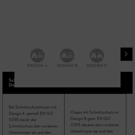
Schnittschutzhose
S
Chaps Design B
Design A
D
Bei Schnittschutzhosen mit
Chaps mit Schnittschutz im
B
Design A gemäß EN ISO
Design B gem. EN ISO
D
11393 deckt der
11393 decken den vorderen
1
Schnittschutz den vorderen
Unterkörper ab und den
S
Unterkörper ab und den