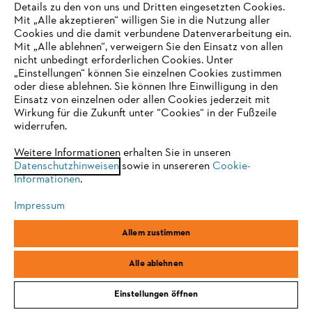
Details zu den von uns und Dritten eingesetzten Cookies.
Mit „Alle akzeptieren“ willigen Sie in die Nutzung aller
Cookies und die damit verbundene Datenverarbeitung ein.
Mit „Alle ablehnen“, verweigern Sie den Einsatz von allen
nicht unbedingt erforderlichen Cookies. Unter
IHR BROWSER WIRD NICHT
„Einstellungen“ können Sie einzelnen Cookies zustimmen
oder diese ablehnen. Sie können Ihre Einwilligung in den
UNTERSTÜTZT
Einsatz von einzelnen oder allen Cookies jederzeit mit
Wirkung für die Zukunft unter “Cookies“ in der Fußzeile
widerrufen.
Sie nutzen einen Browser, den wir noch nicht unterstützen. Für
eine optimale Nutzung unserer Seite empfehlen wir Ihnen, zu
Weitere Informationen erhalten Sie in unseren
Datenschutzhinweisen
einem der folgenden Browser zu wechseln:
sowie in unsereren
Cookie-
Informationen
.
Impressum
Firefox
Chrome
Allem zustimmen
Safari
Edge
Alle ablehnen
Einstellungen öffnen