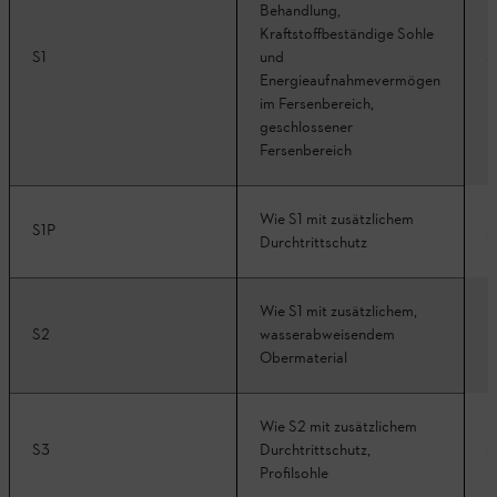
Behandlung,
Kraftstoffbeständige Sohle
A
S1
und
Energieaufnahmevermögen
im Fersenbereich,
geschlossener
Fersenbereich
Wie S1 mit zusätzlichem
S1P
A
Durchtrittschutz
Wie S1 mit zusätzlichem,
A
S2
wasserabweisendem
Obermaterial
Wie S2 mit zusätzlichem
A
S3
Durchtrittschutz,
Profilsohle