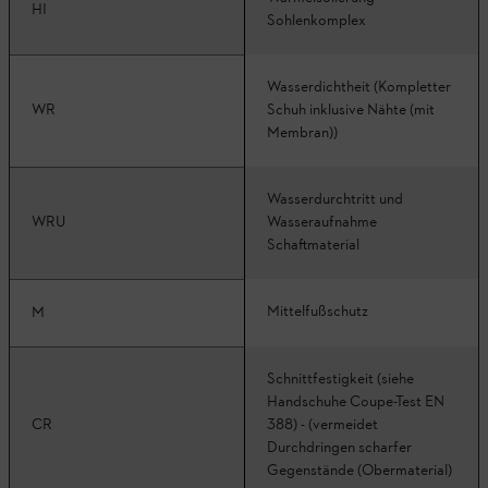
HI
Sohlenkomplex
Wasserdichtheit (Kompletter
WR
Schuh inklusive Nähte (mit
Membran))
Wasserdurchtritt und
WRU
Wasseraufnahme
Schaftmaterial
Mittelfußschutz
M
Schnittfestigkeit (siehe
Handschuhe Coupe-Test EN
CR
388) - (vermeidet
Durchdringen scharfer
Gegenstände (Obermaterial)