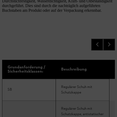
Durchstichfestigkeit, Wasserdichtigkeit, Kraft- und Ölbeständigkeit
durchgeführt. Dies sind durch die nachträglich aufgeführten
Buchstaben am Produkt oder auf der Verpackung erkennbar.
Grundanforderung /
b
Beschreibung
Sicherheitsklassen:
Z
Regulärer Schuh mit
SB
Schutzkappe
Regulärer Schuh mit
Schutzkappe, antistatischer