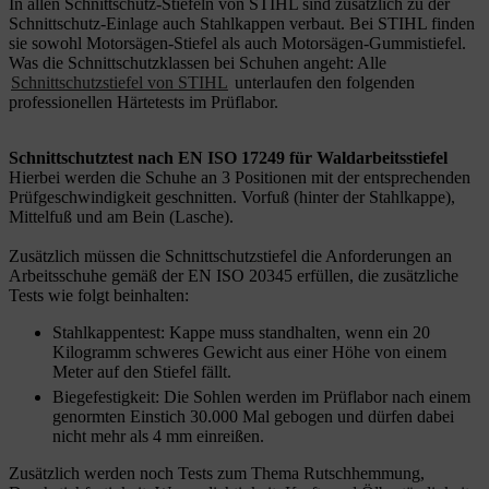
In allen Schnittschutz-Stiefeln von STIHL sind zusätzlich zu der
Schnittschutz-Einlage auch Stahlkappen verbaut. Bei STIHL finden
sie sowohl Motorsägen-Stiefel als auch Motorsägen-Gummistiefel.
Was die Schnittschutzklassen bei Schuhen angeht: Alle
Schnittschutzstiefel von STIHL
unterlaufen den folgenden
professionellen Härtetests im Prüflabor.
Schnittschutztest nach EN ISO 17249 für Waldarbeitsstiefel
Hierbei werden die Schuhe an 3 Positionen mit der entsprechenden
Prüfgeschwindigkeit geschnitten. Vorfuß (hinter der Stahlkappe),
Mittelfuß und am Bein (Lasche).
Zusätzlich müssen die Schnittschutzstiefel die Anforderungen an
Arbeitsschuhe gemäß der EN ISO 20345 erfüllen, die zusätzliche
Tests wie folgt beinhalten:
Stahlkappentest: Kappe muss standhalten, wenn ein 20
Kilogramm schweres Gewicht aus einer Höhe von einem
Meter auf den Stiefel fällt.
Biegefestigkeit: Die Sohlen werden im Prüflabor nach einem
genormten Einstich 30.000 Mal gebogen und dürfen dabei
nicht mehr als 4 mm einreißen.
Zusätzlich werden noch Tests zum Thema Rutschhemmung,