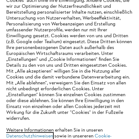
Cookies" auch ohne Ihre Einwilligung. Andere Cookies, die
wir zur Optimierung der Nutzerfreundlichkeit und
Bereitstellung personalisierter Inhalte nutzen, einschließlich
Untersuchung von Nutzerverhalten, Werbeeffektivität,
Personalisierung von Werbeanzeigen und Erstellung
umfassender Nutzerprofile, werden nur mit Ihrer
Einwilligung gesetzt. Cookies werden von uns und Dritten
(z.B. Google oder Tealium) eingesetzt. Diese Dritten können
Ihre personenbezogenen Daten auch außerhalb des
Europäischen Wirtschaftsraums verarbeiten. Unter
Unternehmen
„Einstellungen" und „Cookie Informationen“ finden Sie
Details zu den von uns und Dritten eingesetzten Cookies.
Mit „Alle akzeptieren“ willigen Sie in die Nutzung aller
Cookies und die damit verbundene Datenverarbeitung ein.
Online Shop
Mit „Alle ablehnen“, verweigern Sie den Einsatz von allen
nicht unbedingt erforderlichen Cookies. Unter
IHR BROWSER WIRD NICHT
„Einstellungen“ können Sie einzelnen Cookies zustimmen
oder diese ablehnen. Sie können Ihre Einwilligung in den
UNTERSTÜTZT
Einsatz von einzelnen oder allen Cookies jederzeit mit
Service
Wirkung für die Zukunft unter “Cookies“ in der Fußzeile
widerrufen.
Sie nutzen einen Browser, den wir noch nicht unterstützen. Für
eine optimale Nutzung unserer Seite empfehlen wir Ihnen, zu
Weitere Informationen erhalten Sie in unseren
Datenschutzhinweisen
einem der folgenden Browser zu wechseln:
sowie in unsereren
Cookie-